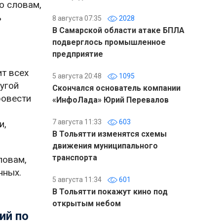
о словам,
ь
8 августа 07:35
2028
В Самарской области атаке БПЛА
подверглось промышленное
предприятие
т всех
5 августа 20:48
1095
угой
Скончался основатель компании
ровести
«ИнфоЛада» Юрий Перевалов
7 августа 11:33
603
и,
В Тольятти изменятся схемы
движения муниципального
транспорта
ловам,
нных.
5 августа 11:34
601
В Тольятти покажут кино под
открытым небом
ий по