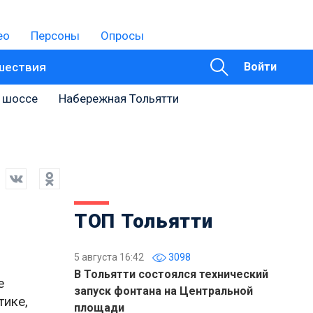
ео
Персоны
Опросы
шествия
Войти
 шоссе
Набережная Тольятти
ТОП Тольятти
5 августа 16:42
3098
В Тольятти состоялся технический
е
запуск фонтана на Центральной
тике,
площади