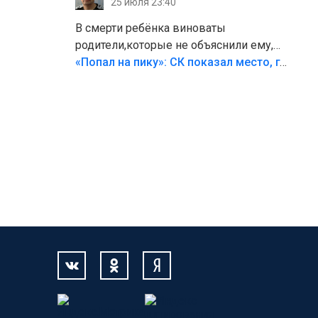
25 июля 23:40
В смерти ребёнка виноваты
родители,которые не объяснили ему,
что такое хорошо и что такое плохо!
«Попал на пику»: СК показал место, где был смертельно травмирован ребенок в Тольятти
Лезть через такой забор,верх
безумия,есть же калитка,ворота!
Жалко ребёнка,но он сам выбрал свою
судьбу.