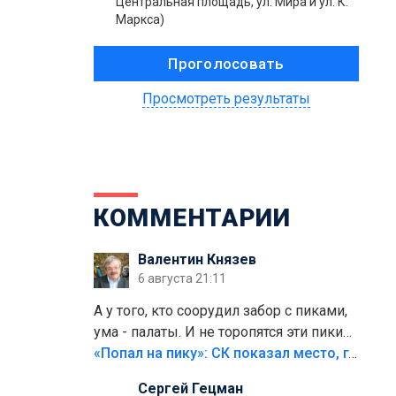
Центральная площадь, ул. Мира и ул. К.
Маркса)
Просмотреть результаты
КОММЕНТАРИИ
Валентин Князев
6 августа 21:11
А у того, кто соорудил забор с пиками,
ума - палаты. И не торопятся эти пики
срезать
«Попал на пику»: СК показал место, где был смертельно травмирован ребенок в Тольятти
Сергей Гецман