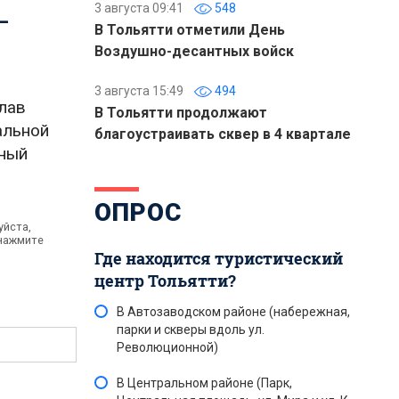
3 августа 09:41
548
—
В Тольятти отметили День
Воздушно-десантных войск
3 августа 15:49
494
лав
В Тольятти продолжают
альной
благоустраивать сквер в 4 квартале
ьный
ОПРОС
уйста,
 нажмите
Где находится туристический
центр Тольятти?
В Автозаводском районе (набережная,
парки и скверы вдоль ул.
Революционной)
В Центральном районе (Парк,