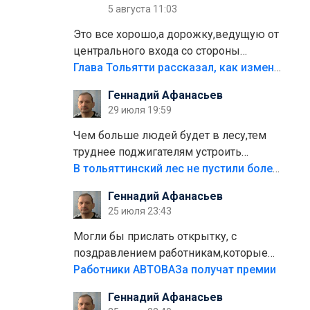
5 августа 11:03
Это все хорошо,а дорожку,ведущую от
центрального входа со стороны
кафе"Мираж" к аттракционам слабо
Глава Тольятти рассказал, как изменится парк Центрального района
доделать?А то бордюры положили,а
Геннадий Афанасьев
плитки не хватило,т.к.осенью и зимой
29 июля 19:59
лежала в парке и испортилась.Да
еще,видимо,часть украли.
Чем больше людей будет в лесу,тем
труднее поджигателям устроить
пожар.Тех кто разводит костры,тех
В тольяттинский лес не пустили более тысячи автомобилей
надо безбожно штрафовать.Камер
Геннадий Афанасьев
полно стоит,почему водители всё
25 июля 23:43
равно едут в лес? Штрафы мизерные.
Могли бы прислать открытку, с
поздравлением работникам,которые
больше сорока лет отработали на
Работники АВТОВАЗа получат премии
предприятии.
Геннадий Афанасьев