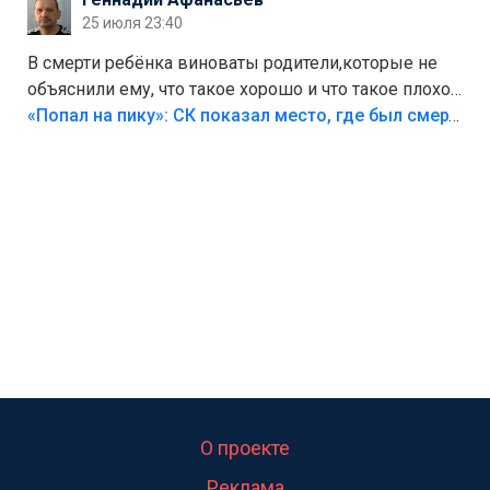
25 июля 23:40
В смерти ребёнка виноваты родители,которые не
объяснили ему, что такое хорошо и что такое плохо!
Лезть через такой забор,верх безумия,есть же
«Попал на пику»: СК показал место, где был смертельно травмирован ребенок в Тольятти
калитка,ворота! Жалко ребёнка,но он сам выбрал
свою судьбу.
О проекте
Реклама