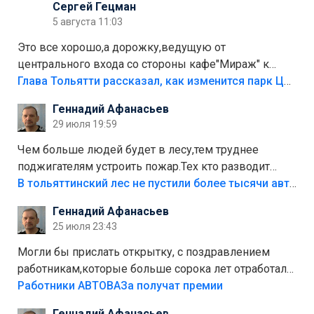
Сергей Гецман
5 августа 11:03
Это все хорошо,а дорожку,ведущую от
центрального входа со стороны кафе"Мираж" к
аттракционам слабо доделать?А то бордюры
Глава Тольятти рассказал, как изменится парк Центрального района
положили,а плитки не хватило,т.к.осенью и зимой
Геннадий Афанасьев
лежала в парке и испортилась.Да еще,видимо,часть
29 июля 19:59
украли.
Чем больше людей будет в лесу,тем труднее
поджигателям устроить пожар.Тех кто разводит
костры,тех надо безбожно штрафовать.Камер полно
В тольяттинский лес не пустили более тысячи автомобилей
стоит,почему водители всё равно едут в лес?
Геннадий Афанасьев
Штрафы мизерные.
25 июля 23:43
Могли бы прислать открытку, с поздравлением
работникам,которые больше сорока лет отработали
на предприятии.
Работники АВТОВАЗа получат премии
Геннадий Афанасьев