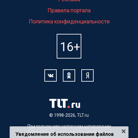
Правила портала
Политика конфиденциальности
© 1998-2026, TLT.ru
При полном или частичном цитировании
материалов, ссылка на TLT.ru обязательна.
Уведомление об использовании файлов