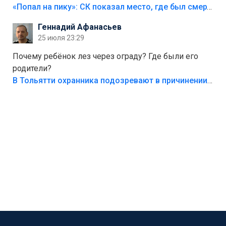
Лезть через такой забор,верх безумия,есть же
«Попал на пику»: СК показал место, где был смертельно травмирован ребенок в Тольятти
калитка,ворота! Жалко ребёнка,но он сам выбрал
Геннадий Афанасьев
свою судьбу.
25 июля 23:29
Почему ребёнок лез через ограду? Где были его
родители?
В Тольятти охранника подозревают в причинении смерти ребенку