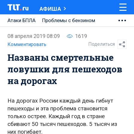
АФИША
Атаки БПЛА
Проблемы с бензином
АВТОВАЗ
08 апреля 2019 08:09
1619
Ремонт Центральной площади
Поделиться
Комментировать
Названы смертельные
Ремонт Обводного шоссе
ловушки для пешеходов
Набережная Тольятти
на дорогах
Неделя Тольятти
На дорогах России каждый день гибнут
пешеходы и эта проблема становится
только острее. Каждый год в стране
сбивают 50 тысяч пешеходов. 5 тысяч из
них погибает.