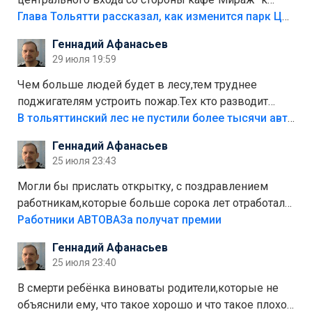
аттракционам слабо доделать?А то бордюры
Глава Тольятти рассказал, как изменится парк Центрального района
положили,а плитки не хватило,т.к.осенью и зимой
Геннадий Афанасьев
лежала в парке и испортилась.Да еще,видимо,часть
29 июля 19:59
украли.
Чем больше людей будет в лесу,тем труднее
поджигателям устроить пожар.Тех кто разводит
костры,тех надо безбожно штрафовать.Камер полно
В тольяттинский лес не пустили более тысячи автомобилей
стоит,почему водители всё равно едут в лес?
Геннадий Афанасьев
Штрафы мизерные.
25 июля 23:43
Могли бы прислать открытку, с поздравлением
работникам,которые больше сорока лет отработали
на предприятии.
Работники АВТОВАЗа получат премии
Геннадий Афанасьев
25 июля 23:40
В смерти ребёнка виноваты родители,которые не
объяснили ему, что такое хорошо и что такое плохо!