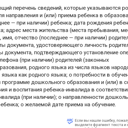
щий перечень сведений, которые указываются р
ля направления и (или) приема ребенка в образов
днее — при наличии) ребенка; дата рождения ребен
а; адрес места жительства (места пребывания, ме
 имя, отчество (последнее — при наличии) родите
иты документа, удостоверяющего личность родите
ты документа, подтверждающего установление опе
елефона (при наличии) родителей (законных
бразования, родного языка из числа языков народ
 языка как родного языка; о потребности в обуче
 программе дошкольного образования и (или) в 
ия и воспитания ребенка-инвалида в соответстви
валида (при наличии); о направленности дошкол
бенка; о желаемой дате приема на обучение.
Если вы нашли ошибку, пожал
выделите фрагмент текста и