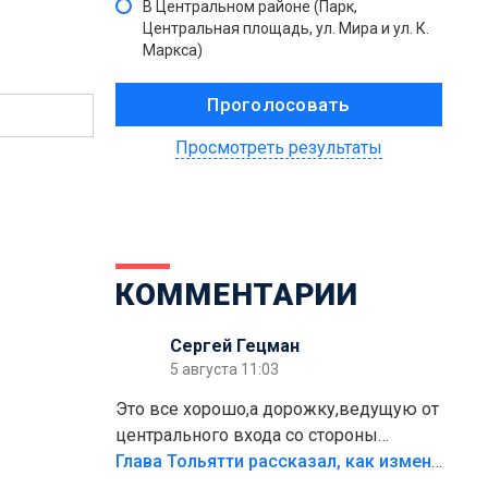
В Центральном районе (Парк,
Центральная площадь, ул. Мира и ул. К.
Маркса)
Просмотреть результаты
КОММЕНТАРИИ
Сергей Гецман
5 августа 11:03
Это все хорошо,а дорожку,ведущую от
центрального входа со стороны
кафе"Мираж" к аттракционам слабо
Глава Тольятти рассказал, как изменится парк Центрального района
доделать?А то бордюры положили,а