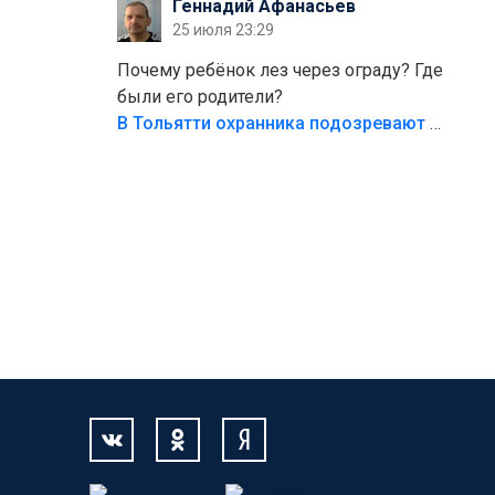
Геннадий Афанасьев
безумия,есть же калитка,ворота!
25 июля 23:29
Жалко ребёнка,но он сам выбрал свою
судьбу.
Почему ребёнок лез через ограду? Где
были его родители?
В Тольятти охранника подозревают в причинении смерти ребенку