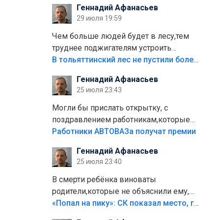
Геннадий Афанасьев
плитки не хватило,т.к.осенью и зимой
29 июля 19:59
лежала в парке и испортилась.Да
еще,видимо,часть украли.
Чем больше людей будет в лесу,тем
труднее поджигателям устроить
пожар.Тех кто разводит костры,тех
В тольяттинский лес не пустили более тысячи автомобилей
надо безбожно штрафовать.Камер
Геннадий Афанасьев
полно стоит,почему водители всё
25 июля 23:43
равно едут в лес? Штрафы мизерные.
Могли бы прислать открытку, с
поздравлением работникам,которые
больше сорока лет отработали на
Работники АВТОВАЗа получат премии
предприятии.
Геннадий Афанасьев
25 июля 23:40
В смерти ребёнка виноваты
родители,которые не объяснили ему,
что такое хорошо и что такое плохо!
«Попал на пику»: СК показал место, где был смертельно травмирован ребенок в Тольятти
Лезть через такой забор,верх