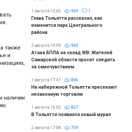
1 августа 12:05
969
1
овать
Глава Тольятти рассказал, как
ия.
изменится парк Центрального
района
2 августа 14:09
960
а также
Атака БПЛА на склад WB: Жителей
ье и
Самарской области просят следить
низациях,
за самочувствием
1 августа 17:47
846
На набережной Тольятти пресекают
незаконную торговлю
и наличии
ию
1 августа 15:02
827
В Тольятти появился новый мурал
2 августа 17:08
759