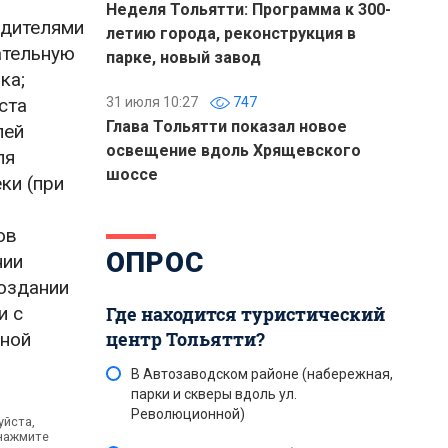
Неделя Тольятти: Программа к 300-
одителями
летию города, реконструкция в
ательную
парке, новый завод
ка;
ста
31 июля 10:27
747
Глава Тольятти показал новое
лей
освещение вдоль Хрящевского
ля
шоссе
ки (при
ов
ОПРОС
нии
создании
и с
Где находится туристический
центр Тольятти?
ьной
В Автозаводском районе (набережная,
парки и скверы вдоль ул.
Революционной)
уйста,
 нажмите