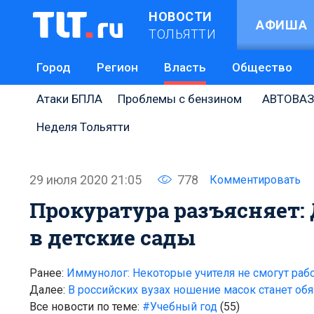
НОВОСТИ
АФИША
ТОЛЬЯТТИ
Город
Регион
Власть
Общество
Атаки БПЛА
Проблемы с бензином
АВТОВАЗ
Неделя Тольятти
29 июля 2020 21:05
778
Комментировать
Прокуратура разъясняет:
в детские сады
Ранее:
Иммунолог: Некоторые учителя не смогут работ
Далее:
В российских вузах ношение масок станет обя
Все новости по теме:
#Учебный год
(55)