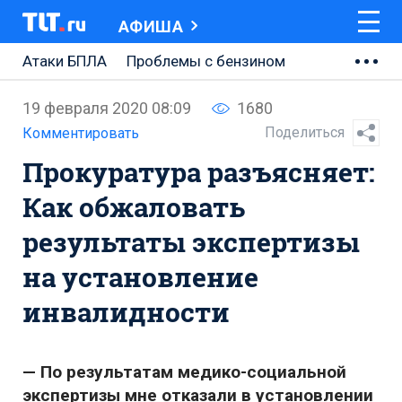
АФИША
Атаки БПЛА
Проблемы с бензином
АВТОВАЗ
19 февраля 2020 08:09
1680
Ремонт Центральной площади
Поделиться
Комментировать
Прокуратура разъясняет:
Ремонт Обводного шоссе
Как обжаловать
Набережная Тольятти
результаты экспертизы
Неделя Тольятти
на установление
инвалидности
— По результатам медико-социальной
экспертизы мне отказали в установлении