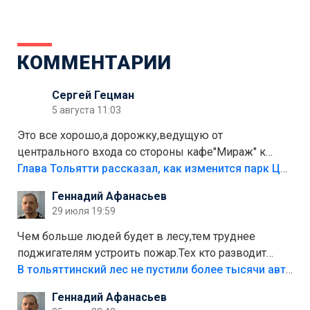
КОММЕНТАРИИ
Сергей Гецман
5 августа 11:03
Это все хорошо,а дорожку,ведущую от
центрального входа со стороны кафе"Мираж" к
аттракционам слабо доделать?А то бордюры
Глава Тольятти рассказал, как изменится парк Центрального района
положили,а плитки не хватило,т.к.осенью и зимой
Геннадий Афанасьев
лежала в парке и испортилась.Да еще,видимо,часть
29 июля 19:59
украли.
Чем больше людей будет в лесу,тем труднее
поджигателям устроить пожар.Тех кто разводит
костры,тех надо безбожно штрафовать.Камер полно
В тольяттинский лес не пустили более тысячи автомобилей
стоит,почему водители всё равно едут в лес?
Геннадий Афанасьев
Штрафы мизерные.