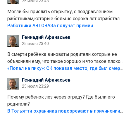
25 июля 23:43
Могли бы прислать открытку, с поздравлением
работникам,которые больше сорока лет отработали
на предприятии.
Работники АВТОВАЗа получат премии
Геннадий Афанасьев
25 июля 23:40
В смерти ребёнка виноваты родители,которые не
объяснили ему, что такое хорошо и что такое плохо!
Лезть через такой забор,верх безумия,есть же
«Попал на пику»: СК показал место, где был смертельно травмирован ребенок в Тольятти
калитка,ворота! Жалко ребёнка,но он сам выбрал
Геннадий Афанасьев
свою судьбу.
25 июля 23:29
Почему ребёнок лез через ограду? Где были его
родители?
В Тольятти охранника подозревают в причинении смерти ребенку