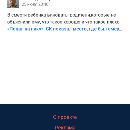
25 июля 23:40
В смерти ребёнка виноваты родители,которые не
объяснили ему, что такое хорошо и что такое плохо!
Лезть через такой забор,верх безумия,есть же
«Попал на пику»: СК показал место, где был смертельно травмирован ребенок в Тольятти
калитка,ворота! Жалко ребёнка,но он сам выбрал
свою судьбу.
О проекте
Реклама