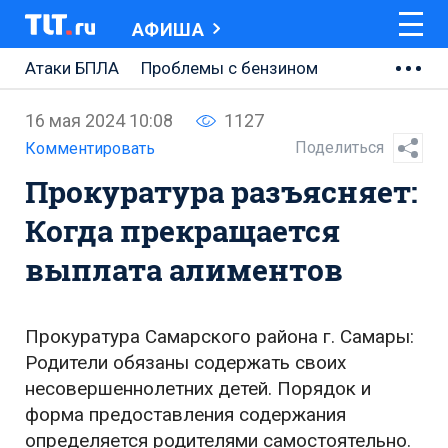
АФИША
Атаки БПЛА
Проблемы с бензином
АВТОВАЗ
16 мая 2024 10:08
1127
Ремонт Центральной площади
Поделиться
Комментировать
Прокуратура разъясняет:
Ремонт Обводного шоссе
Когда прекращается
Набережная Тольятти
выплата алиментов
Неделя Тольятти
Прокуратура Самарского района г. Самары:
Родители обязаны содержать своих
несовершеннолетних детей. Порядок и
форма предоставления содержания
определяется родителями самостоятельно.