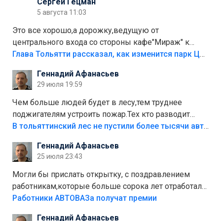
Сергей Гецман
5 августа 11:03
Это все хорошо,а дорожку,ведущую от
центрального входа со стороны кафе"Мираж" к
аттракционам слабо доделать?А то бордюры
Глава Тольятти рассказал, как изменится парк Центрального района
положили,а плитки не хватило,т.к.осенью и зимой
Геннадий Афанасьев
лежала в парке и испортилась.Да еще,видимо,часть
29 июля 19:59
украли.
Чем больше людей будет в лесу,тем труднее
поджигателям устроить пожар.Тех кто разводит
костры,тех надо безбожно штрафовать.Камер полно
В тольяттинский лес не пустили более тысячи автомобилей
стоит,почему водители всё равно едут в лес?
Геннадий Афанасьев
Штрафы мизерные.
25 июля 23:43
Могли бы прислать открытку, с поздравлением
работникам,которые больше сорока лет отработали
на предприятии.
Работники АВТОВАЗа получат премии
Геннадий Афанасьев