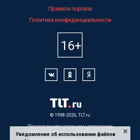
Правила портала
Политика конфиденциальности
© 1998-2026, TLT.ru
При полном или частичном цитировании
материалов, ссылка на TLT.ru обязательна.
Уведомление об использовании файлов
Для Интернет-изданий гиперссылка на