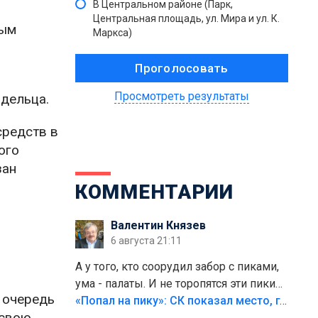
В Центральном районе (Парк,
Центральная площадь, ул. Мира и ул. К.
ным
Маркса)
Просмотреть результаты
адельца.
средств в
ого
зан
КОММЕНТАРИИ
Валентин Князев
6 августа 21:11
А у того, кто соорудил забор с пиками,
ума - палаты. И не торопятся эти пики
ю очередь
срезать
«Попал на пику»: СК показал место, где был смертельно травмирован ребенок в Тольятти
 свою