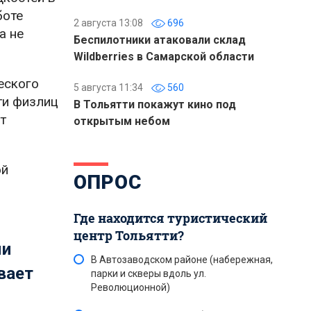
боте
2 августа 13:08
696
а не
Беспилотники атаковали склад
Wildberries в Самарской области
еского
5 августа 11:34
560
ти физлиц
В Тольятти покажут кино под
т
открытым небом
ой
ОПРОС
Где находится туристический
центр Тольятти?
ми
В Автозаводском районе (набережная,
вает
парки и скверы вдоль ул.
Революционной)