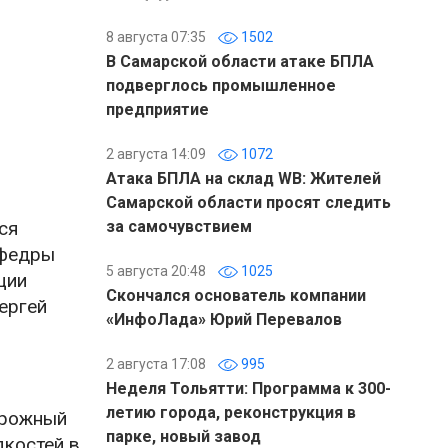
8 августа 07:35
1502
В Самарской области атаке БПЛА
подверглось промышленное
предприятие
2 августа 14:09
1072
Атака БПЛА на склад WB: Жителей
Самарской области просят следить
ся
за самочувствием
федры
5 августа 20:48
1025
ции
Скончался основатель компании
ергей
«ИнфоЛада» Юрий Перевалов
2 августа 17:08
995
Неделя Тольятти: Программа к 300-
летию города, реконструкция в
дорожный
парке, новый завод
дкостей в