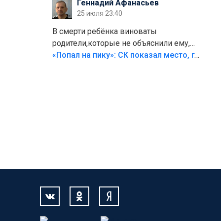
Геннадий Афанасьев
25 июля 23:40
В смерти ребёнка виноваты
родители,которые не объяснили ему,
что такое хорошо и что такое плохо!
«Попал на пику»: СК показал место, где был смертельно травмирован ребенок в Тольятти
Лезть через такой забор,верх
безумия,есть же калитка,ворота!
Жалко ребёнка,но он сам выбрал свою
судьбу.