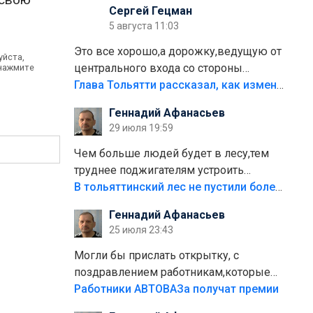
Сергей Гецман
5 августа 11:03
Это все хорошо,а дорожку,ведущую от
уйста,
центрального входа со стороны
 нажмите
кафе"Мираж" к аттракционам слабо
Глава Тольятти рассказал, как изменится парк Центрального района
доделать?А то бордюры положили,а
Геннадий Афанасьев
плитки не хватило,т.к.осенью и зимой
29 июля 19:59
лежала в парке и испортилась.Да
еще,видимо,часть украли.
Чем больше людей будет в лесу,тем
труднее поджигателям устроить
пожар.Тех кто разводит костры,тех
В тольяттинский лес не пустили более тысячи автомобилей
надо безбожно штрафовать.Камер
Геннадий Афанасьев
полно стоит,почему водители всё
25 июля 23:43
равно едут в лес? Штрафы мизерные.
Могли бы прислать открытку, с
поздравлением работникам,которые
больше сорока лет отработали на
Работники АВТОВАЗа получат премии
предприятии.