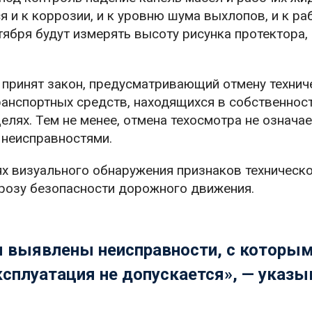
я и к коррозии, и к уровню шума выхлопов, и к ра
тября будут измерять высоту рисунка протектора, 
л принят закон, предусматривающий отмену технич
анспортных средств, находящихся в собственнос
лях. Тем не менее, отмена техосмотра не означае
 неисправностями.
ях визуального обнаружения признаков техническ
розу безопасности дорожного движения.
ля выявлены неисправности, с которы
ксплуатация не допускается», — указы