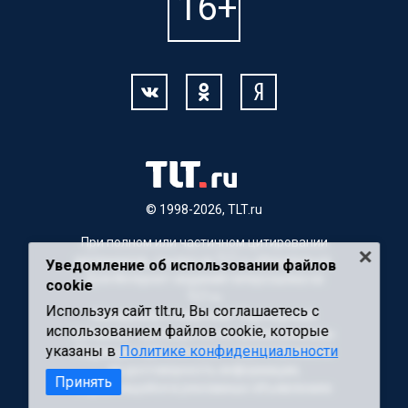
© 1998-2026, TLT.ru
При полном или частичном цитировании
материалов, ссылка на TLT.ru обязательна.
Уведомление об использовании файлов
Для Интернет-изданий гиперссылка на
cookie
TLT.ru
Используя сайт tlt.ru, Вы соглашаетесь с
Материалы с пометкой "Партнерский
использованием файлов cookie, которые
материал" публикуются на правах рекламы.
указаны в
Политике конфиденциальности
Редакция сайта не несет ответственности
за достоверность информации,
Принять
содержащейся в рекламных объявлениях