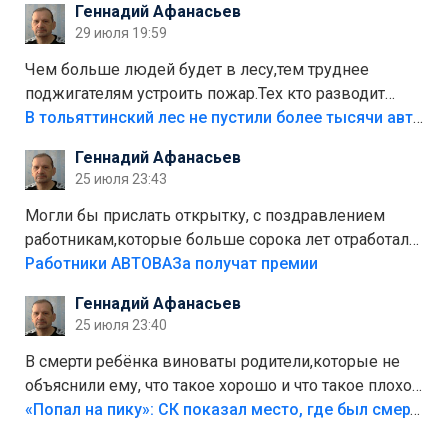
Геннадий Афанасьев
лежала в парке и испортилась.Да еще,видимо,часть
29 июля 19:59
украли.
Чем больше людей будет в лесу,тем труднее
поджигателям устроить пожар.Тех кто разводит
костры,тех надо безбожно штрафовать.Камер полно
В тольяттинский лес не пустили более тысячи автомобилей
стоит,почему водители всё равно едут в лес?
Геннадий Афанасьев
Штрафы мизерные.
25 июля 23:43
Могли бы прислать открытку, с поздравлением
работникам,которые больше сорока лет отработали
на предприятии.
Работники АВТОВАЗа получат премии
Геннадий Афанасьев
25 июля 23:40
В смерти ребёнка виноваты родители,которые не
объяснили ему, что такое хорошо и что такое плохо!
Лезть через такой забор,верх безумия,есть же
«Попал на пику»: СК показал место, где был смертельно травмирован ребенок в Тольятти
калитка,ворота! Жалко ребёнка,но он сам выбрал