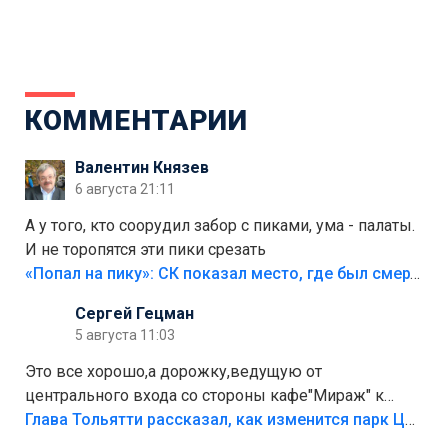
КОММЕНТАРИИ
Валентин Князев
6 августа 21:11
А у того, кто соорудил забор с пиками, ума - палаты.
И не торопятся эти пики срезать
«Попал на пику»: СК показал место, где был смертельно травмирован ребенок в Тольятти
Сергей Гецман
5 августа 11:03
Это все хорошо,а дорожку,ведущую от
центрального входа со стороны кафе"Мираж" к
аттракционам слабо доделать?А то бордюры
Глава Тольятти рассказал, как изменится парк Центрального района
положили,а плитки не хватило,т.к.осенью и зимой