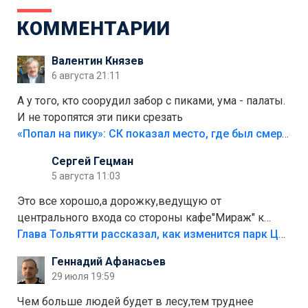
КОММЕНТАРИИ
Валентин Князев
6 августа 21:11
А у того, кто соорудил забор с пиками, ума - палаты.
И не торопятся эти пики срезать
«Попал на пику»: СК показал место, где был смертельно травмирован ребенок в Тольятти
Сергей Гецман
5 августа 11:03
Это все хорошо,а дорожку,ведущую от
центрального входа со стороны кафе"Мираж" к
аттракционам слабо доделать?А то бордюры
Глава Тольятти рассказал, как изменится парк Центрального района
положили,а плитки не хватило,т.к.осенью и зимой
Геннадий Афанасьев
лежала в парке и испортилась.Да еще,видимо,часть
29 июля 19:59
украли.
Чем больше людей будет в лесу,тем труднее