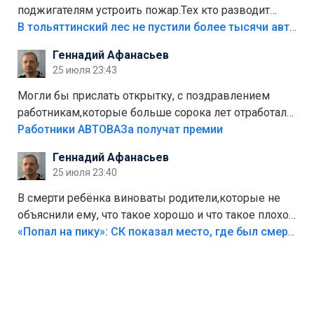
поджигателям устроить пожар.Тех кто разводит
костры,тех надо безбожно штрафовать.Камер полно
В тольяттинский лес не пустили более тысячи автомобилей
стоит,почему водители всё равно едут в лес?
Геннадий Афанасьев
Штрафы мизерные.
25 июля 23:43
Могли бы прислать открытку, с поздравлением
работникам,которые больше сорока лет отработали
на предприятии.
Работники АВТОВАЗа получат премии
Геннадий Афанасьев
25 июля 23:40
В смерти ребёнка виноваты родители,которые не
объяснили ему, что такое хорошо и что такое плохо!
Лезть через такой забор,верх безумия,есть же
«Попал на пику»: СК показал место, где был смертельно травмирован ребенок в Тольятти
калитка,ворота! Жалко ребёнка,но он сам выбрал
свою судьбу.