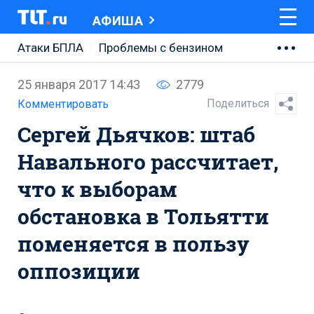
АФИША
Атаки БПЛА
Проблемы с бензином
АВТОВАЗ
25 января 2017 14:43
2779
Ремонт Центральной площади
Поделиться
Комментировать
Сергей Дьячков: штаб
Ремонт Обводного шоссе
Навального рассчитает,
Набережная Тольятти
что к выборам
Неделя Тольятти
обстановка в Тольятти
поменяется в пользу
оппозиции