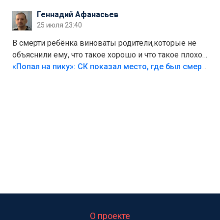
Геннадий Афанасьев
25 июля 23:40
В смерти ребёнка виноваты родители,которые не
объяснили ему, что такое хорошо и что такое плохо!
Лезть через такой забор,верх безумия,есть же
«Попал на пику»: СК показал место, где был смертельно травмирован ребенок в Тольятти
калитка,ворота! Жалко ребёнка,но он сам выбрал
свою судьбу.
О проекте