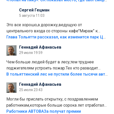
Сергей Гецман
5 августа 11:03
Это все хорошо,а дорожку,ведущую от
центрального входа со стороны кафе"Мираж" к
аттракционам слабо доделать?А то бордюры
Глава Тольятти рассказал, как изменится парк Центрального района
положили,а плитки не хватило,т.к.осенью и зимой
Геннадий Афанасьев
лежала в парке и испортилась.Да еще,видимо,часть
29 июля 19:59
украли.
Чем больше людей будет в лесу,тем труднее
поджигателям устроить пожар.Тех кто разводит
костры,тех надо безбожно штрафовать.Камер полно
В тольяттинский лес не пустили более тысячи автомобилей
стоит,почему водители всё равно едут в лес?
Геннадий Афанасьев
Штрафы мизерные.
25 июля 23:43
Могли бы прислать открытку, с поздравлением
работникам,которые больше сорока лет отработали
на предприятии.
Работники АВТОВАЗа получат премии