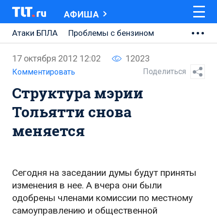
АФИША
Атаки БПЛА
Проблемы с бензином
АВТОВАЗ
17 октября 2012 12:02
12023
Ремонт Центральной площади
Поделиться
Комментировать
Структура мэрии
Ремонт Обводного шоссе
Тольятти снова
Набережная Тольятти
меняется
Неделя Тольятти
Сегодня на заседании думы будут приняты
изменения в нее. А вчера они были
одобрены членами комиссии по местному
самоуправлению и общественной