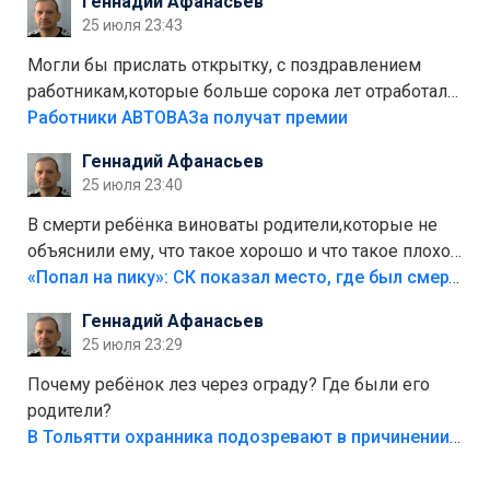
Геннадий Афанасьев
Штрафы мизерные.
25 июля 23:43
Могли бы прислать открытку, с поздравлением
работникам,которые больше сорока лет отработали
на предприятии.
Работники АВТОВАЗа получат премии
Геннадий Афанасьев
25 июля 23:40
В смерти ребёнка виноваты родители,которые не
объяснили ему, что такое хорошо и что такое плохо!
Лезть через такой забор,верх безумия,есть же
«Попал на пику»: СК показал место, где был смертельно травмирован ребенок в Тольятти
калитка,ворота! Жалко ребёнка,но он сам выбрал
Геннадий Афанасьев
свою судьбу.
25 июля 23:29
Почему ребёнок лез через ограду? Где были его
родители?
В Тольятти охранника подозревают в причинении смерти ребенку