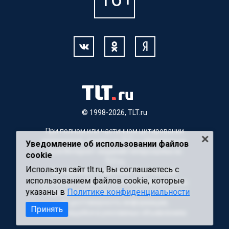
© 1998-2026, TLT.ru
При полном или частичном цитировании
материалов, ссылка на TLT.ru обязательна.
Уведомление об использовании файлов
Для Интернет-изданий гиперссылка на
cookie
TLT.ru
Используя сайт tlt.ru, Вы соглашаетесь с
Материалы с пометкой "Партнерский
использованием файлов cookie, которые
материал" публикуются на правах рекламы.
указаны в
Политике конфиденциальности
Редакция сайта не несет ответственности
за достоверность информации,
Принять
содержащейся в рекламных объявлениях