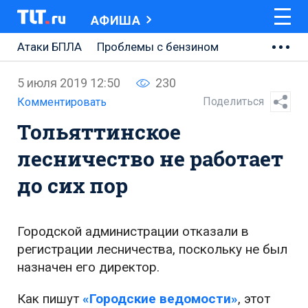
АФИША
Атаки БПЛА
Проблемы с бензином
АВТОВАЗ
5 июля 2019 12:50
230
Ремонт Центральной площади
Поделиться
Комментировать
Тольяттинское
Ремонт Обводного шоссе
лесничество не работает
Набережная Тольятти
до сих пор
Неделя Тольятти
Городской администрации отказали в
регистрации лесничества, поскольку не был
назначен его директор.
Как пишут
«Городские ведомости»
, этот