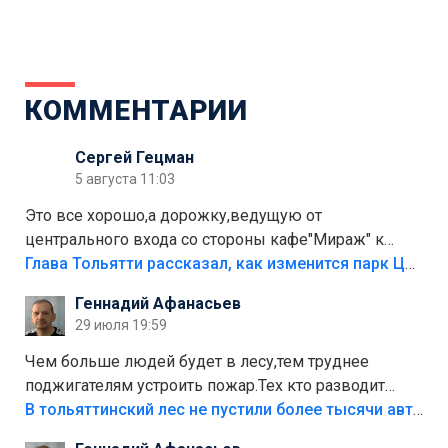
КОММЕНТАРИИ
Сергей Гецман
5 августа 11:03
Это все хорошо,а дорожку,ведущую от
центрального входа со стороны кафе"Мираж" к
аттракционам слабо доделать?А то бордюры
Глава Тольятти рассказал, как изменится парк Центрального района
положили,а плитки не хватило,т.к.осенью и зимой
Геннадий Афанасьев
лежала в парке и испортилась.Да еще,видимо,часть
29 июля 19:59
украли.
Чем больше людей будет в лесу,тем труднее
поджигателям устроить пожар.Тех кто разводит
костры,тех надо безбожно штрафовать.Камер полно
В тольяттинский лес не пустили более тысячи автомобилей
стоит,почему водители всё равно едут в лес?