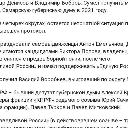
др Денисов и Владимир Бобров. Сумел получить м
 Самарскую губернскую думу в 2021 году.
 четырех округах, остается непонятной ситуация 
вывешен протокол.
у праздновали самовыдвиженцы Антон Емельянов,
считаются кандидатами Виктора Попова, владельц
 снялся с предвыборной гонки, после чего
ливой России» и начал поддерживать «Единую Ро
олучил Василий Воробьев, выигравший по округу
РФ – бывший депутат губернской думы Алексей К
лидеры фракции «КПРФ» седьмого созыва Юрий Сач
ва фракции), Павел Турков и Павел Митковский.
раведливой России» (в действовавшем созыве – тр
ван пока на третьем избирательном округе. Але