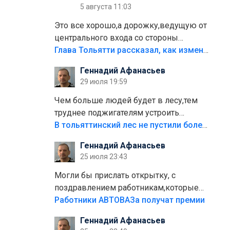
5 августа 11:03
Это все хорошо,а дорожку,ведущую от
центрального входа со стороны
кафе"Мираж" к аттракционам слабо
Глава Тольятти рассказал, как изменится парк Центрального района
доделать?А то бордюры положили,а
Геннадий Афанасьев
плитки не хватило,т.к.осенью и зимой
29 июля 19:59
лежала в парке и испортилась.Да
еще,видимо,часть украли.
Чем больше людей будет в лесу,тем
труднее поджигателям устроить
пожар.Тех кто разводит костры,тех
В тольяттинский лес не пустили более тысячи автомобилей
надо безбожно штрафовать.Камер
Геннадий Афанасьев
полно стоит,почему водители всё
25 июля 23:43
равно едут в лес? Штрафы мизерные.
Могли бы прислать открытку, с
поздравлением работникам,которые
больше сорока лет отработали на
Работники АВТОВАЗа получат премии
предприятии.
Геннадий Афанасьев