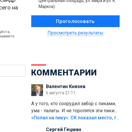
Центральная площадь, ул. Мира и ул. К.
сего на
Маркса)
уйста,
Просмотреть результаты
 нажмите
КОММЕНТАРИИ
Валентин Князев
6 августа 21:11
А у того, кто соорудил забор с пиками,
ума - палаты. И не торопятся эти пики
срезать
«Попал на пику»: СК показал место, где был смертельно травмирован ребенок в Тольятти
Сергей Гецман