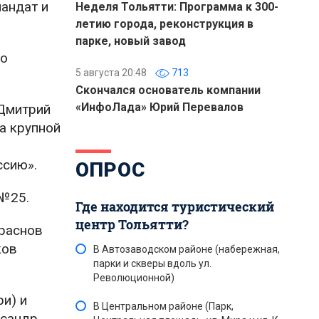
андат и
Неделя Тольятти: Программа к 300-
летию города, реконструкция в
парке, новый завод
по
5 августа 20:48
713
Скончался основатель компании
«ИнфоЛада» Юрий Перевалов
 Дмитрий
а крупной
ссию».
ОПРОС
 №25.
Где находится туристический
центр Тольятти?
раснов
ков
В Автозаводском районе (набережная,
парки и скверы вдоль ул.
Революционной)
и) и
В Центральном районе (Парк,
ксандр