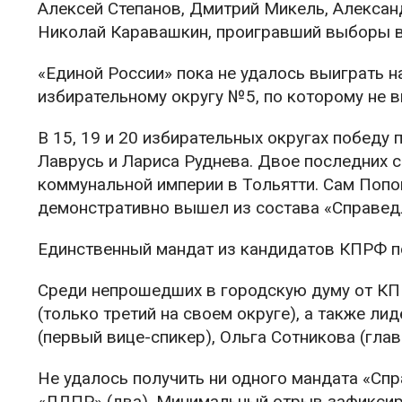
Алексей Степанов, Дмитрий Микель, Алексан
Николай Каравашкин, проигравший выборы в
«Единой России» пока не удалось выиграть на
избирательному округу №5, по которому не 
В 15, 19 и 20 избирательных округах побед
Лаврусь и Лариса Руднева. Двое последних 
коммунальной империи в Тольятти. Сам Попов
демонстративно вышел из состава «Справед
Единственный мандат из кандидатов КПРФ п
Среди непрошедших в городскую думу от КП
(только третий на своем округе), а также 
(первый вице-спикер), Ольга Сотникова (гла
Не удалось получить ни одного мандата «Сп
«ЛДПР» (два). Минимальный отрыв зафиксиро