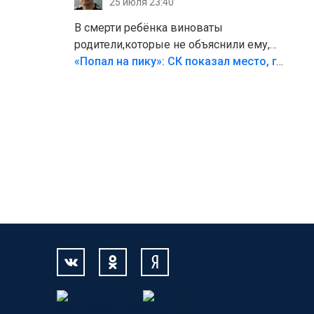
25 июля 23:40
В смерти ребёнка виноваты
родители,которые не объяснили ему,
что такое хорошо и что такое плохо!
«Попал на пику»: СК показал место, где был смертельно травмирован ребенок в Тольятти
Лезть через такой забор,верх
безумия,есть же калитка,ворота!
Жалко ребёнка,но он сам выбрал свою
судьбу.