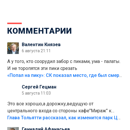
КОММЕНТАРИИ
Валентин Князев
6 августа 21:11
А у того, кто соорудил забор с пиками, ума - палаты.
И не торопятся эти пики срезать
«Попал на пику»: СК показал место, где был смертельно травмирован ребенок в Тольятти
Сергей Гецман
5 августа 11:03
Это все хорошо,а дорожку,ведущую от
центрального входа со стороны кафе"Мираж" к
аттракционам слабо доделать?А то бордюры
Глава Тольятти рассказал, как изменится парк Центрального района
положили,а плитки не хватило,т.к.осенью и зимой
Геннадий Афанасьев