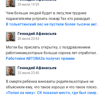
лежала в парке и испортилась.Да еще,видимо,часть
29 июля 19:59
украли.
Чем больше людей будет в лесу,тем труднее
поджигателям устроить пожар.Тех кто разводит
костры,тех надо безбожно штрафовать.Камер полно
В тольяттинский лес не пустили более тысячи автомобилей
стоит,почему водители всё равно едут в лес?
Геннадий Афанасьев
Штрафы мизерные.
25 июля 23:43
Могли бы прислать открытку, с поздравлением
работникам,которые больше сорока лет отработали
на предприятии.
Работники АВТОВАЗа получат премии
Геннадий Афанасьев
25 июля 23:40
В смерти ребёнка виноваты родители,которые не
объяснили ему, что такое хорошо и что такое плохо!
Лезть через такой забор,верх безумия,есть же
«Попал на пику»: СК показал место, где был смертельно травмирован ребенок в Тольятти
калитка,ворота! Жалко ребёнка,но он сам выбрал
свою судьбу.