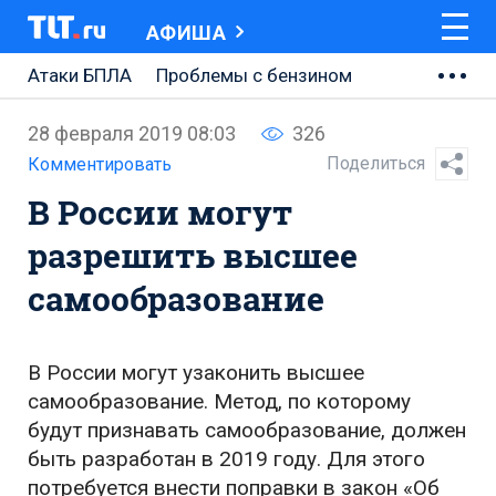
АФИША
Атаки БПЛА
Проблемы с бензином
АВТОВАЗ
28 февраля 2019 08:03
326
Ремонт Центральной площади
Поделиться
Комментировать
В России могут
Ремонт Обводного шоссе
разрешить высшее
Набережная Тольятти
самообразование
Неделя Тольятти
В России могут узаконить высшее
самообразование. Метод, по которому
будут признавать самообразование, должен
быть разработан в 2019 году. Для этого
потребуется внести поправки в закон «Об