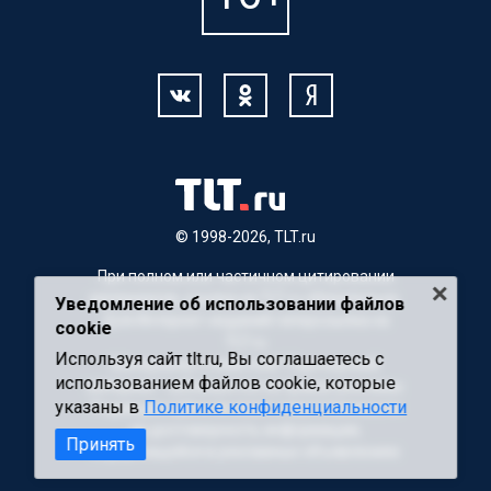
© 1998-2026, TLT.ru
При полном или частичном цитировании
материалов, ссылка на TLT.ru обязательна.
Уведомление об использовании файлов
Для Интернет-изданий гиперссылка на
cookie
TLT.ru
Используя сайт tlt.ru, Вы соглашаетесь с
Материалы с пометкой "Партнерский
использованием файлов cookie, которые
материал" публикуются на правах рекламы.
указаны в
Политике конфиденциальности
Редакция сайта не несет ответственности
за достоверность информации,
Принять
содержащейся в рекламных объявлениях