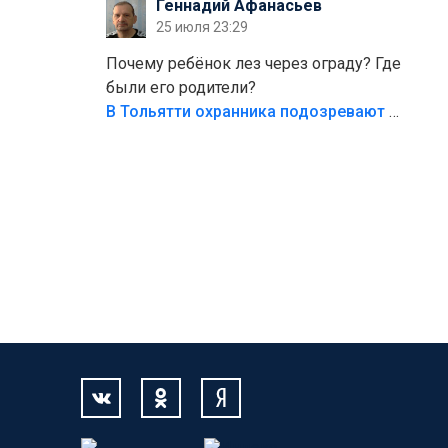
Геннадий Афанасьев
безумия,есть же калитка,ворота!
25 июля 23:29
Жалко ребёнка,но он сам выбрал свою
судьбу.
Почему ребёнок лез через ограду? Где
были его родители?
В Тольятти охранника подозревают в причинении смерти ребенку