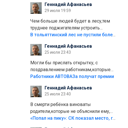
Геннадий Афанасьев
плитки не хватило,т.к.осенью и зимой
29 июля 19:59
лежала в парке и испортилась.Да
еще,видимо,часть украли.
Чем больше людей будет в лесу,тем
труднее поджигателям устроить
пожар.Тех кто разводит костры,тех
В тольяттинский лес не пустили более тысячи автомобилей
надо безбожно штрафовать.Камер
Геннадий Афанасьев
полно стоит,почему водители всё
25 июля 23:43
равно едут в лес? Штрафы мизерные.
Могли бы прислать открытку, с
поздравлением работникам,которые
больше сорока лет отработали на
Работники АВТОВАЗа получат премии
предприятии.
Геннадий Афанасьев
25 июля 23:40
В смерти ребёнка виноваты
родители,которые не объяснили ему,
что такое хорошо и что такое плохо!
«Попал на пику»: СК показал место, где был смертельно травмирован ребенок в Тольятти
Лезть через такой забор,верх