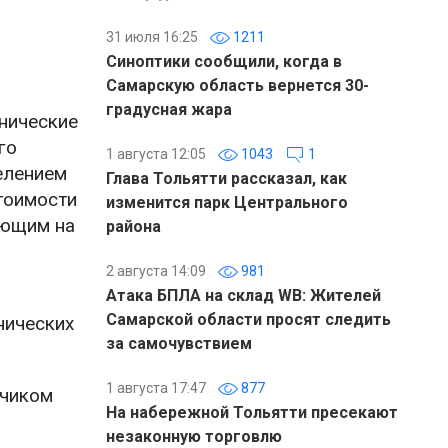
31 июля 16:25
1211
Синоптики сообщили, когда в
Самарскую область вернется 30-
градусная жара
нические
го
1 августа 12:05
1043
1
елением
Глава Тольятти рассказал, как
тоимости
изменится парк Центрального
ающим на
района
2 августа 14:09
981
Атака БПЛА на склад WB: Жителей
Самарской области просят следить
нических
за самочувствием
1 августа 17:47
877
тчиком
На набережной Тольятти пресекают
незаконную торговлю