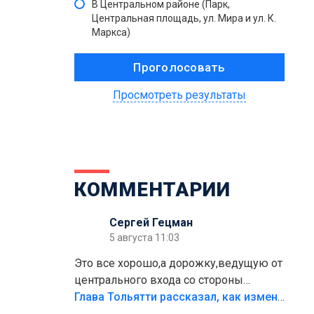
В Центральном районе (Парк,
Центральная площадь, ул. Мира и ул. К.
Маркса)
Просмотреть результаты
КОММЕНТАРИИ
Сергей Гецман
5 августа 11:03
Это все хорошо,а дорожку,ведущую от
центрального входа со стороны
кафе"Мираж" к аттракционам слабо
Глава Тольятти рассказал, как изменится парк Центрального района
доделать?А то бордюры положили,а