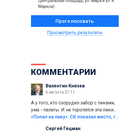
Центральная площадь, ул. Мира и ул. К.
Маркса)
Просмотреть результаты
КОММЕНТАРИИ
Валентин Князев
6 августа 21:11
А у того, кто соорудил забор с пиками,
ума - палаты. И не торопятся эти пики
срезать
«Попал на пику»: СК показал место, где был смертельно травмирован ребенок в Тольятти
Сергей Гецман