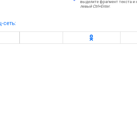
выделите фрагмент текста и
левый Ctrl+Enter
.
-сеть: