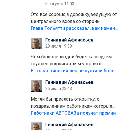
5 августа 11:03
Это все хорошо,а дорожку,ведущую от
центрального входа со стороны
кафе"Мираж" к аттракционам слабо
Глава Тольятти рассказал, как изменится парк Центрального района
доделать?А то бордюры положили,а
Геннадий Афанасьев
плитки не хватило,т.к.осенью и зимой
29 июля 19:59
лежала в парке и испортилась.Да
еще,видимо,часть украли.
Чем больше людей будет в лесу,тем
труднее поджигателям устроить
пожар.Тех кто разводит костры,тех
В тольяттинский лес не пустили более тысячи автомобилей
надо безбожно штрафовать.Камер
Геннадий Афанасьев
полно стоит,почему водители всё
25 июля 23:43
равно едут в лес? Штрафы мизерные.
Могли бы прислать открытку, с
поздравлением работникам,которые
больше сорока лет отработали на
Работники АВТОВАЗа получат премии
предприятии.
Геннадий Афанасьев