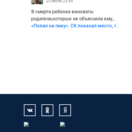
25 июля 23:40
В смерти ребёнка виноваты
родители,которые не объяснили ему,
что такое хорошо и что такое плохо!
«Попал на пику»: СК показал место, где был смертельно травмирован ребенок в Тольятти
Лезть через такой забор,верх
безумия,есть же калитка,ворота!
Жалко ребёнка,но он сам выбрал свою
судьбу.