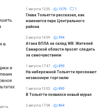
1 августа 12:05
1079
1
,
Глава Тольятти рассказал, как
ршить.
изменится парк Центрального
а
района
2 августа 14:09
994
я в
Атака БПЛА на склад WB: Жителей
Самарской области просят следить
за самочувствием
1 августа 17:47
899
дики и
На набережной Тольятти пресекают
вления
незаконную торговлю
овное
льтатах
1 августа 15:02
890
В Тольятти появился новый мурал
2 августа 17:08
864
уйста,