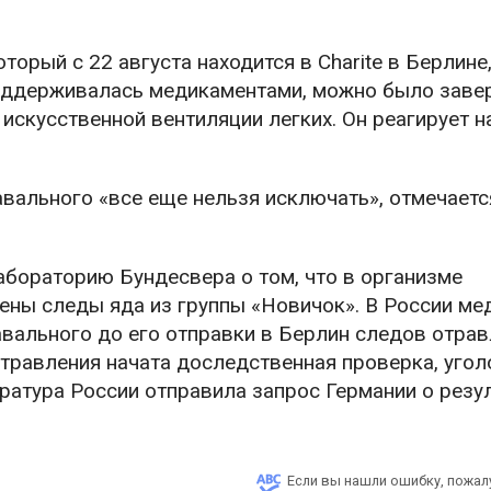
орый с 22 августа находится в Charite в Берлине
поддерживалась медикаментами, можно было заве
искусственной вентиляции легких. Он реагирует н
ального «все еще нельзя исключать», отмечаетс
абораторию Бундесвера о том, что в организме
ны следы яда из группы «Новичок». В России ме
авального до его отправки в Берлин следов отра
травления начата доследственная проверка, угол
ратура России отправила запрос Германии о резу
Если вы нашли ошибку, пожал