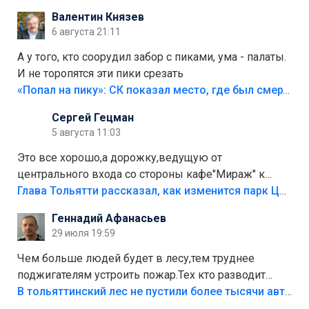
Валентин Князев
6 августа 21:11
А у того, кто соорудил забор с пиками, ума - палаты.
И не торопятся эти пики срезать
«Попал на пику»: СК показал место, где был смертельно травмирован ребенок в Тольятти
Сергей Гецман
5 августа 11:03
Это все хорошо,а дорожку,ведущую от
центрального входа со стороны кафе"Мираж" к
аттракционам слабо доделать?А то бордюры
Глава Тольятти рассказал, как изменится парк Центрального района
положили,а плитки не хватило,т.к.осенью и зимой
Геннадий Афанасьев
лежала в парке и испортилась.Да еще,видимо,часть
29 июля 19:59
украли.
Чем больше людей будет в лесу,тем труднее
поджигателям устроить пожар.Тех кто разводит
костры,тех надо безбожно штрафовать.Камер полно
В тольяттинский лес не пустили более тысячи автомобилей
стоит,почему водители всё равно едут в лес?