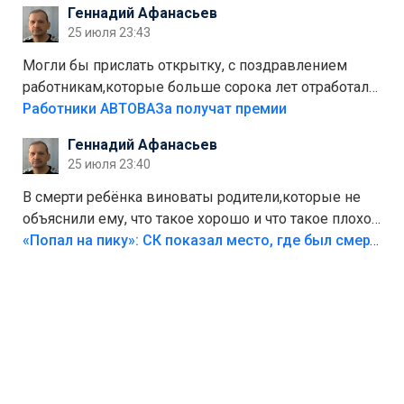
Геннадий Афанасьев
Штрафы мизерные.
25 июля 23:43
Могли бы прислать открытку, с поздравлением
работникам,которые больше сорока лет отработали
на предприятии.
Работники АВТОВАЗа получат премии
Геннадий Афанасьев
25 июля 23:40
В смерти ребёнка виноваты родители,которые не
объяснили ему, что такое хорошо и что такое плохо!
Лезть через такой забор,верх безумия,есть же
«Попал на пику»: СК показал место, где был смертельно травмирован ребенок в Тольятти
калитка,ворота! Жалко ребёнка,но он сам выбрал
свою судьбу.