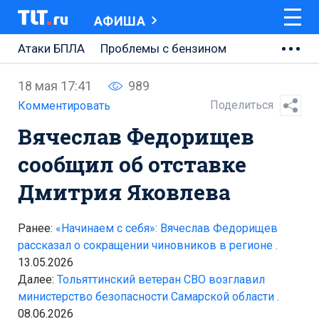
АФИША
Атаки БПЛА
Проблемы с бензином
АВТОВАЗ
18 мая 17:41
989
Ремонт Центральной площади
Поделиться
Комментировать
Вячеслав Федорищев
Ремонт Обводного шоссе
сообщил об отставке
Набережная Тольятти
Дмитрия Яковлева
Неделя Тольятти
Ранее:
«Начинаем с себя»: Вячеслав Федорищев
рассказал о сокращении чиновников в регионе .
13.05.2026
Далее:
Тольяттинский ветеран СВО возглавил
министерство безопасности Самарской области .
08.06.2026