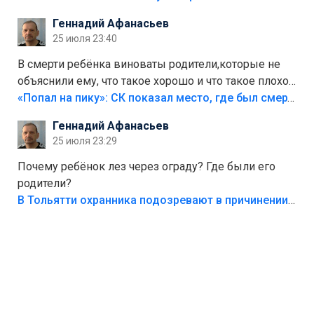
Геннадий Афанасьев
25 июля 23:40
В смерти ребёнка виноваты родители,которые не
объяснили ему, что такое хорошо и что такое плохо!
Лезть через такой забор,верх безумия,есть же
«Попал на пику»: СК показал место, где был смертельно травмирован ребенок в Тольятти
калитка,ворота! Жалко ребёнка,но он сам выбрал
Геннадий Афанасьев
свою судьбу.
25 июля 23:29
Почему ребёнок лез через ограду? Где были его
родители?
В Тольятти охранника подозревают в причинении смерти ребенку