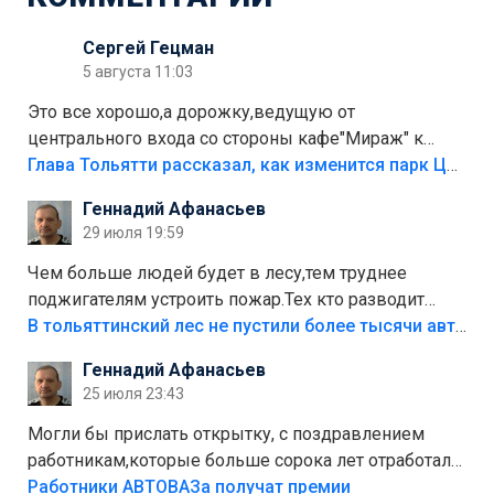
Сергей Гецман
5 августа 11:03
Это все хорошо,а дорожку,ведущую от
центрального входа со стороны кафе"Мираж" к
аттракционам слабо доделать?А то бордюры
Глава Тольятти рассказал, как изменится парк Центрального района
положили,а плитки не хватило,т.к.осенью и зимой
Геннадий Афанасьев
лежала в парке и испортилась.Да еще,видимо,часть
29 июля 19:59
украли.
Чем больше людей будет в лесу,тем труднее
поджигателям устроить пожар.Тех кто разводит
костры,тех надо безбожно штрафовать.Камер полно
В тольяттинский лес не пустили более тысячи автомобилей
стоит,почему водители всё равно едут в лес?
Геннадий Афанасьев
Штрафы мизерные.
25 июля 23:43
Могли бы прислать открытку, с поздравлением
работникам,которые больше сорока лет отработали
на предприятии.
Работники АВТОВАЗа получат премии