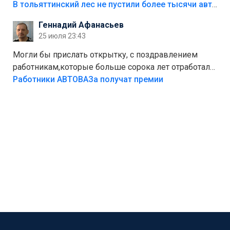
костры,тех надо безбожно штрафовать.Камер полно
В тольяттинский лес не пустили более тысячи автомобилей
стоит,почему водители всё равно едут в лес?
Геннадий Афанасьев
Штрафы мизерные.
25 июля 23:43
Могли бы прислать открытку, с поздравлением
работникам,которые больше сорока лет отработали
на предприятии.
Работники АВТОВАЗа получат премии