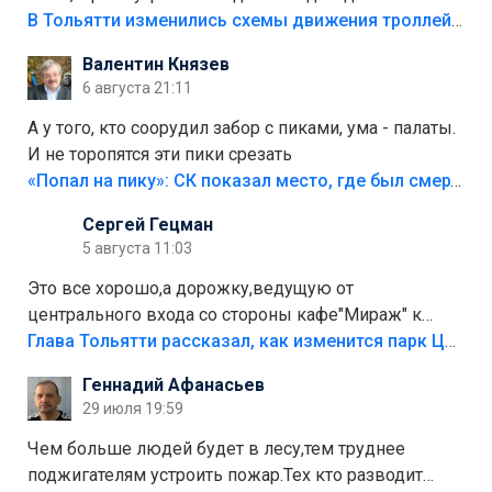
В Тольятти изменились схемы движения троллейбусов
Валентин Князев
6 августа 21:11
А у того, кто соорудил забор с пиками, ума - палаты.
И не торопятся эти пики срезать
«Попал на пику»: СК показал место, где был смертельно травмирован ребенок в Тольятти
Сергей Гецман
5 августа 11:03
Это все хорошо,а дорожку,ведущую от
центрального входа со стороны кафе"Мираж" к
аттракционам слабо доделать?А то бордюры
Глава Тольятти рассказал, как изменится парк Центрального района
положили,а плитки не хватило,т.к.осенью и зимой
Геннадий Афанасьев
лежала в парке и испортилась.Да еще,видимо,часть
29 июля 19:59
украли.
Чем больше людей будет в лесу,тем труднее
поджигателям устроить пожар.Тех кто разводит