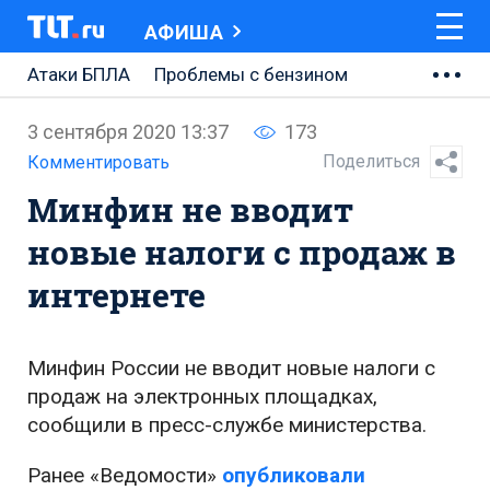
АФИША
Атаки БПЛА
Проблемы с бензином
АВТОВАЗ
3 сентября 2020 13:37
173
Ремонт Центральной площади
Поделиться
Комментировать
Минфин не вводит
Ремонт Обводного шоссе
новые налоги с продаж в
Набережная Тольятти
интернете
Неделя Тольятти
Минфин России не вводит новые налоги с
продаж на электронных площадках,
сообщили в пресс-службе министерства.
Ранее «Ведомости»
опубликовали