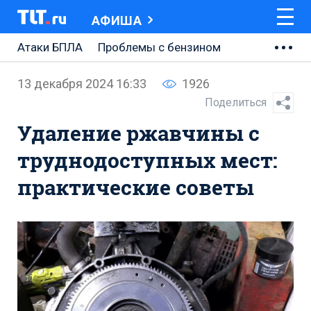
АФИША
Атаки БПЛА
Проблемы с бензином
АВТОВАЗ
13 декабря 2024 16:33
1926
Ремонт Центральной площади
Поделиться
Удаление ржавчины с
Ремонт Обводного шоссе
труднодоступных мест:
Набережная Тольятти
практические советы
Неделя Тольятти