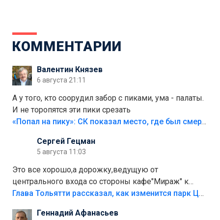
КОММЕНТАРИИ
Валентин Князев
6 августа 21:11
А у того, кто соорудил забор с пиками, ума - палаты.
И не торопятся эти пики срезать
«Попал на пику»: СК показал место, где был смертельно травмирован ребенок в Тольятти
Сергей Гецман
5 августа 11:03
Это все хорошо,а дорожку,ведущую от
центрального входа со стороны кафе"Мираж" к
аттракционам слабо доделать?А то бордюры
Глава Тольятти рассказал, как изменится парк Центрального района
положили,а плитки не хватило,т.к.осенью и зимой
Геннадий Афанасьев
лежала в парке и испортилась.Да еще,видимо,часть