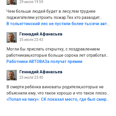
29 июля 19:59
украли.
Чем больше людей будет в лесу,тем труднее
поджигателям устроить пожар.Тех кто разводит
костры,тех надо безбожно штрафовать.Камер полно
В тольяттинский лес не пустили более тысячи автомобилей
стоит,почему водители всё равно едут в лес?
Геннадий Афанасьев
Штрафы мизерные.
25 июля 23:43
Могли бы прислать открытку, с поздравлением
работникам,которые больше сорока лет отработали
на предприятии.
Работники АВТОВАЗа получат премии
Геннадий Афанасьев
25 июля 23:40
В смерти ребёнка виноваты родители,которые не
объяснили ему, что такое хорошо и что такое плохо!
Лезть через такой забор,верх безумия,есть же
«Попал на пику»: СК показал место, где был смертельно травмирован ребенок в Тольятти
калитка,ворота! Жалко ребёнка,но он сам выбрал
свою судьбу.