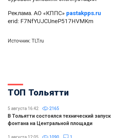
Реклама. АО «КППС»
pastakpps.ru
erid: F7NfYUJCUneP517HVMKm
Источник: TLT.ru
ТОП Тольятти
5 августа 16:42
2165
В Тольятти состоялся технический запуск
фонтана на Центральной площади
1 августа 12:05
1090
1