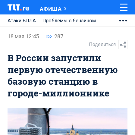
АФИША
Атаки БПЛА
Проблемы с бензином
АВТОВАЗ
18 мая 12:45
287
Ремонт Центральной площади
Поделиться
В России запустили
Ремонт Обводного шоссе
первую отечественную
Набережная Тольятти
базовую станцию в
Неделя Тольятти
городе-миллионнике