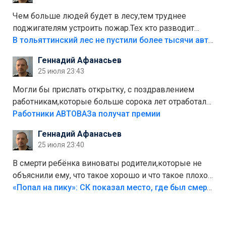
украли.
Чем больше людей будет в лесу,тем труднее
поджигателям устроить пожар.Тех кто разводит
костры,тех надо безбожно штрафовать.Камер полно
В тольяттинский лес не пустили более тысячи автомобилей
стоит,почему водители всё равно едут в лес?
Геннадий Афанасьев
Штрафы мизерные.
25 июля 23:43
Могли бы прислать открытку, с поздравлением
работникам,которые больше сорока лет отработали
на предприятии.
Работники АВТОВАЗа получат премии
Геннадий Афанасьев
25 июля 23:40
В смерти ребёнка виноваты родители,которые не
объяснили ему, что такое хорошо и что такое плохо!
Лезть через такой забор,верх безумия,есть же
«Попал на пику»: СК показал место, где был смертельно травмирован ребенок в Тольятти
калитка,ворота! Жалко ребёнка,но он сам выбрал
свою судьбу.