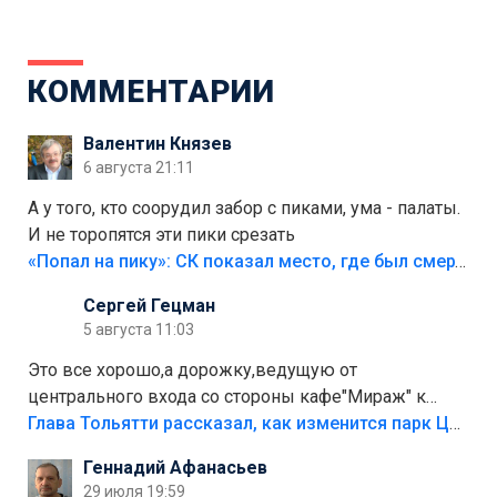
КОММЕНТАРИИ
Валентин Князев
6 августа 21:11
А у того, кто соорудил забор с пиками, ума - палаты.
И не торопятся эти пики срезать
«Попал на пику»: СК показал место, где был смертельно травмирован ребенок в Тольятти
Сергей Гецман
5 августа 11:03
Это все хорошо,а дорожку,ведущую от
центрального входа со стороны кафе"Мираж" к
аттракционам слабо доделать?А то бордюры
Глава Тольятти рассказал, как изменится парк Центрального района
положили,а плитки не хватило,т.к.осенью и зимой
Геннадий Афанасьев
лежала в парке и испортилась.Да еще,видимо,часть
29 июля 19:59