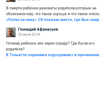
В смерти ребёнка виноваты родители,которые не
объяснили ему, что такое хорошо и что такое плохо!
Лезть через такой забор,верх безумия,есть же
«Попал на пику»: СК показал место, где был смертельно травмирован ребенок в Тольятти
калитка,ворота! Жалко ребёнка,но он сам выбрал
Геннадий Афанасьев
свою судьбу.
25 июля 23:29
Почему ребёнок лез через ограду? Где были его
родители?
В Тольятти охранника подозревают в причинении смерти ребенку