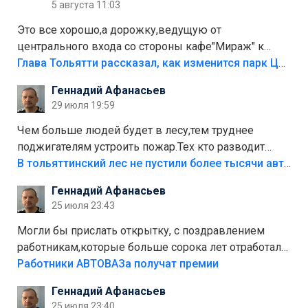
5 августа 11:03
Это все хорошо,а дорожку,ведущую от
центрального входа со стороны кафе"Мираж" к
аттракционам слабо доделать?А то бордюры
Глава Тольятти рассказал, как изменится парк Центрального района
положили,а плитки не хватило,т.к.осенью и зимой
Геннадий Афанасьев
лежала в парке и испортилась.Да еще,видимо,часть
29 июля 19:59
украли.
Чем больше людей будет в лесу,тем труднее
поджигателям устроить пожар.Тех кто разводит
костры,тех надо безбожно штрафовать.Камер полно
В тольяттинский лес не пустили более тысячи автомобилей
стоит,почему водители всё равно едут в лес?
Геннадий Афанасьев
Штрафы мизерные.
25 июля 23:43
Могли бы прислать открытку, с поздравлением
работникам,которые больше сорока лет отработали
на предприятии.
Работники АВТОВАЗа получат премии
Геннадий Афанасьев
25 июля 23:40