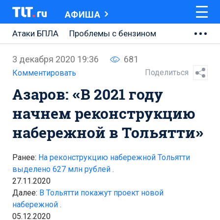
АФИША
Атаки БПЛА
Проблемы с бензином
АВТОВАЗ
3 декабря 2020 19:36
681
Ремонт Центральной площади
Поделиться
Комментировать
Азаров: «В 2021 году
Ремонт Обводного шоссе
начнем реконструкцию
Набережная Тольятти
набережной в Тольятти»
Неделя Тольятти
Ранее:
На реконструкцию набережной Тольятти
выделено 627 млн рублей .
27.11.2020
Далее:
В Тольятти покажут проект новой
набережной .
05.12.2020