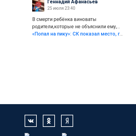
Геннадий Афанасьев
25 июля 23:40
В смерти ребёнка виноваты
родители,которые не объяснили ему,
что такое хорошо и что такое плохо!
«Попал на пику»: СК показал место, где был смертельно травмирован ребенок в Тольятти
Лезть через такой забор,верх
безумия,есть же калитка,ворота!
Жалко ребёнка,но он сам выбрал свою
судьбу.