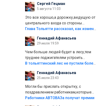
Сергей Гецман
5 августа 11:03
Это все хорошо,а дорожку,ведущую от
центрального входа со стороны
кафе"Мираж" к аттракционам слабо
Глава Тольятти рассказал, как изменится парк Центрального района
доделать?А то бордюры положили,а
Геннадий Афанасьев
плитки не хватило,т.к.осенью и зимой
29 июля 19:59
лежала в парке и испортилась.Да
еще,видимо,часть украли.
Чем больше людей будет в лесу,тем
труднее поджигателям устроить
пожар.Тех кто разводит костры,тех
В тольяттинский лес не пустили более тысячи автомобилей
надо безбожно штрафовать.Камер
Геннадий Афанасьев
полно стоит,почему водители всё
25 июля 23:43
равно едут в лес? Штрафы мизерные.
Могли бы прислать открытку, с
поздравлением работникам,которые
больше сорока лет отработали на
Работники АВТОВАЗа получат премии
предприятии.