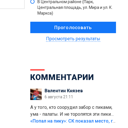
В Центральном районе (Парк,
Центральная площадь, ул. Мира и ул. К.
Маркса)
Просмотреть результаты
КОММЕНТАРИИ
Валентин Князев
6 августа 21:11
А у того, кто соорудил забор с пиками,
ума - палаты. И не торопятся эти пики
срезать
«Попал на пику»: СК показал место, где был смертельно травмирован ребенок в Тольятти