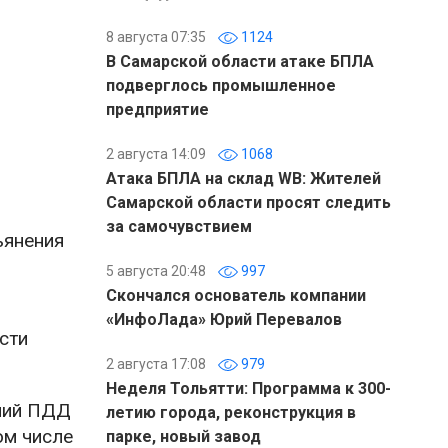
8 августа 07:35
1124
В Самарской области атаке БПЛА
подверглось промышленное
предприятие
2 августа 14:09
1068
Атака БПЛА на склад WB: Жителей
Самарской области просят следить
за самочувствием
ьянения
5 августа 20:48
997
Скончался основатель компании
«ИнфоЛада» Юрий Перевалов
сти
2 августа 17:08
979
Неделя Тольятти: Программа к 300-
ений ПДД
летию города, реконструкция в
ом числе
парке, новый завод