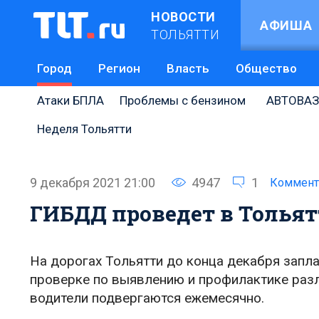
НОВОСТИ
АФИША
ТОЛЬЯТТИ
Город
Регион
Власть
Общество
Атаки БПЛА
Проблемы с бензином
АВТОВАЗ
Неделя Тольятти
9 декабря 2021 21:00
4947
1
Коммент
ГИБДД проведет в Тольят
На дорогах Тольятти до конца декабря зап
проверке по выявлению и профилактике раз
водители подвергаются ежемесячно.