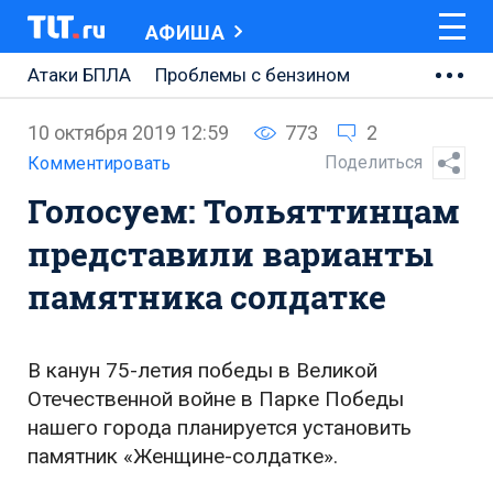
АФИША
Атаки БПЛА
Проблемы с бензином
АВТОВАЗ
10 октября 2019 12:59
773
2
Ремонт Центральной площади
Поделиться
Комментировать
Голосуем: Тольяттинцам
Ремонт Обводного шоссе
представили варианты
Набережная Тольятти
памятника солдатке
Неделя Тольятти
В канун 75-летия победы в Великой
Отечественной войне в Парке Победы
нашего города планируется установить
памятник «Женщине-солдатке».