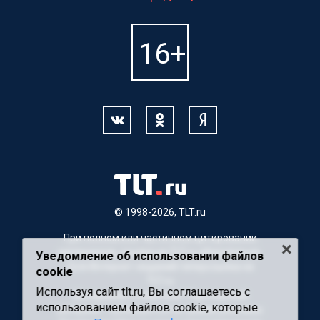
© 1998-2026, TLT.ru
При полном или частичном цитировании
материалов, ссылка на TLT.ru обязательна.
Уведомление об использовании файлов
Для Интернет-изданий гиперссылка на
cookie
TLT.ru
Используя сайт tlt.ru, Вы соглашаетесь с
Материалы с пометкой "Партнерский
использованием файлов cookie, которые
материал" публикуются на правах рекламы.