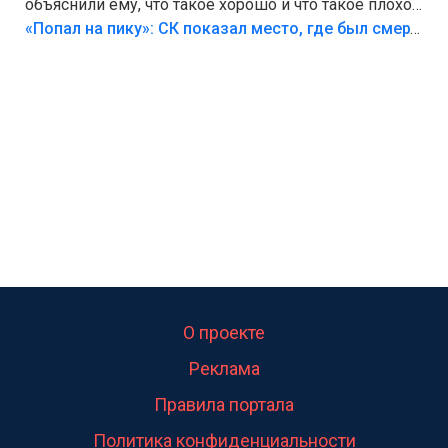
объяснили ему, что такое хорошо и что такое плохо!
Лезть через такой забор,верх безумия,есть же
«Попал на пику»: СК показал место, где был смертельно травмирован ребенок в Тольятти
калитка,ворота! Жалко ребёнка,но он сам выбрал
свою судьбу.
О проекте
Реклама
Правила портала
Политика конфиденциальности