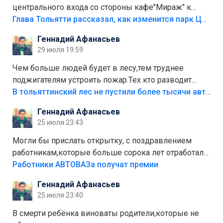
центрального входа со стороны кафе"Мираж" к
аттракционам слабо доделать?А то бордюры
Глава Тольятти рассказал, как изменится парк Центрального района
положили,а плитки не хватило,т.к.осенью и зимой
Геннадий Афанасьев
лежала в парке и испортилась.Да еще,видимо,часть
29 июля 19:59
украли.
Чем больше людей будет в лесу,тем труднее
поджигателям устроить пожар.Тех кто разводит
костры,тех надо безбожно штрафовать.Камер полно
В тольяттинский лес не пустили более тысячи автомобилей
стоит,почему водители всё равно едут в лес?
Геннадий Афанасьев
Штрафы мизерные.
25 июля 23:43
Могли бы прислать открытку, с поздравлением
работникам,которые больше сорока лет отработали
на предприятии.
Работники АВТОВАЗа получат премии
Геннадий Афанасьев
25 июля 23:40
В смерти ребёнка виноваты родители,которые не