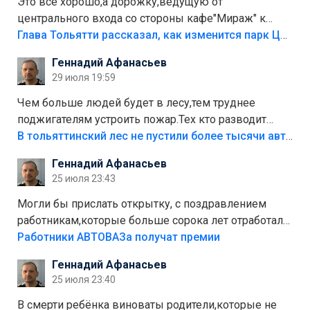
Это все хорошо,а дорожку,ведущую от
центрального входа со стороны кафе"Мираж" к
аттракционам слабо доделать?А то бордюры
Глава Тольятти рассказал, как изменится парк Центрального района
положили,а плитки не хватило,т.к.осенью и зимой
Геннадий Афанасьев
лежала в парке и испортилась.Да еще,видимо,часть
29 июля 19:59
украли.
Чем больше людей будет в лесу,тем труднее
поджигателям устроить пожар.Тех кто разводит
костры,тех надо безбожно штрафовать.Камер полно
В тольяттинский лес не пустили более тысячи автомобилей
стоит,почему водители всё равно едут в лес?
Геннадий Афанасьев
Штрафы мизерные.
25 июля 23:43
Могли бы прислать открытку, с поздравлением
работникам,которые больше сорока лет отработали
на предприятии.
Работники АВТОВАЗа получат премии
Геннадий Афанасьев
25 июля 23:40
В смерти ребёнка виноваты родители,которые не