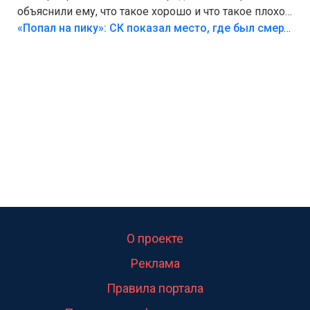
объяснили ему, что такое хорошо и что такое плохо!
Лезть через такой забор,верх безумия,есть же
«Попал на пику»: СК показал место, где был смертельно травмирован ребенок в Тольятти
калитка,ворота! Жалко ребёнка,но он сам выбрал
свою судьбу.
О проекте
Реклама
Правила портала