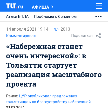
АФИША
Атаки БПЛА
Проблемы с бензином
АВТОВАЗ
14 апреля 2021 19:14
2013
Ремонт Центральной площади
Поделиться
Комментировать
«Набережная станет
Ремонт Обводного шоссе
очень интересной»: в
Набережная Тольятти
Тольятти стартует
Неделя Тольятти
реализация масштабного
проекта
Ранее:
ЦУР опубликовал предложения
тольяттинцев по благоустройству набережной .
31.03.2021