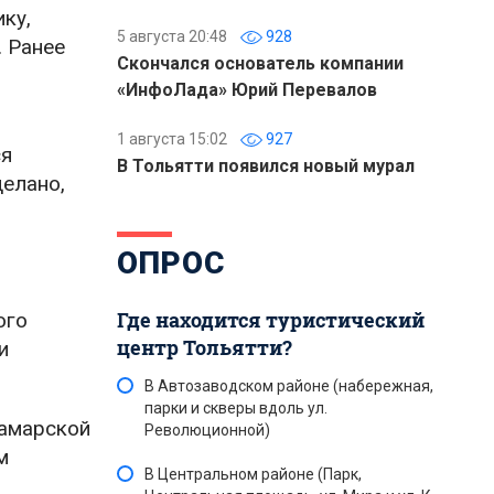
ку,
5 августа 20:48
928
 Ранее
Скончался основатель компании
«ИнфоЛада» Юрий Перевалов
1 августа 15:02
927
ся
В Тольятти появился новый мурал
делано,
ОПРОС
Где находится туристический
ого
центр Тольятти?
и
В Автозаводском районе (набережная,
парки и скверы вдоль ул.
Самарской
Революционной)
м
В Центральном районе (Парк,