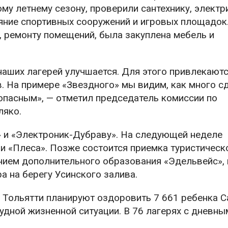
у летнему сезону, проверили сантехнику, электри
яние спортивных сооружений и игровых площадок.
, ремонту помещений, была закуплена мебель и
наших лагерей улучшается. Для этого привлекают
. На примере «Звездного» мы видим, как много с
опасным», — отметил председатель комиссии по
ляко.
к» и «Электроник-Дубраву». На следующей неделе
 и «Плеса». Позже состоится приемка туристическ
нием дополнительного образования «Эдельвейс», 
а на берегу Усинского залива.
х Тольятти планируют оздоровить 7 661 ребенка 
рудной жизненной ситуации. В 76 лагерях с дневны