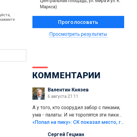
Центральная площадь, ул. Мира и ул. К.
Маркса)
уйста,
 нажмите
Просмотреть результаты
КОММЕНТАРИИ
Валентин Князев
6 августа 21:11
А у того, кто соорудил забор с пиками,
ума - палаты. И не торопятся эти пики
срезать
«Попал на пику»: СК показал место, где был смертельно травмирован ребенок в Тольятти
Сергей Гецман