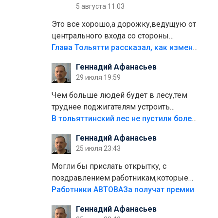
5 августа 11:03
Это все хорошо,а дорожку,ведущую от
центрального входа со стороны
кафе"Мираж" к аттракционам слабо
Глава Тольятти рассказал, как изменится парк Центрального района
доделать?А то бордюры положили,а
Геннадий Афанасьев
плитки не хватило,т.к.осенью и зимой
29 июля 19:59
лежала в парке и испортилась.Да
еще,видимо,часть украли.
Чем больше людей будет в лесу,тем
труднее поджигателям устроить
пожар.Тех кто разводит костры,тех
В тольяттинский лес не пустили более тысячи автомобилей
надо безбожно штрафовать.Камер
Геннадий Афанасьев
полно стоит,почему водители всё
25 июля 23:43
равно едут в лес? Штрафы мизерные.
Могли бы прислать открытку, с
поздравлением работникам,которые
больше сорока лет отработали на
Работники АВТОВАЗа получат премии
предприятии.
Геннадий Афанасьев