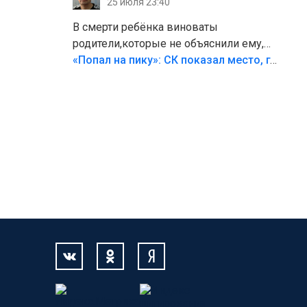
25 июля 23:40
В смерти ребёнка виноваты
родители,которые не объяснили ему,
что такое хорошо и что такое плохо!
«Попал на пику»: СК показал место, где был смертельно травмирован ребенок в Тольятти
Лезть через такой забор,верх
безумия,есть же калитка,ворота!
Жалко ребёнка,но он сам выбрал свою
судьбу.