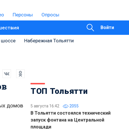
ео
Персоны
Опросы
шествия
Войти
 шоссе
Набережная Тольятти
ов
ТОП Тольятти
ных домов
5 августа 16:42
2055
В Тольятти состоялся технический
запуск фонтана на Центральной
площади