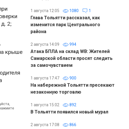
при
1 августа 12:05
1080
1
роверки
Глава Тольятти рассказал, как
д. 2;
изменится парк Центрального
района
о
2 августа 14:09
994
на крыше
Атака БПЛА на склад WB: Жителей
Самарской области просят следить
за самочувствием
водителя
1 августа 17:47
900
а
На набережной Тольятти пресекают
незаконную торговлю
уйста,
1 августа 15:02
892
 нажмите
В Тольятти появился новый мурал
2 августа 17:08
866