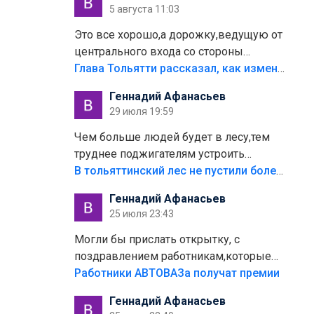
5 августа 11:03
Это все хорошо,а дорожку,ведущую от
центрального входа со стороны
кафе"Мираж" к аттракционам слабо
Глава Тольятти рассказал, как изменится парк Центрального района
доделать?А то бордюры положили,а
Геннадий Афанасьев
плитки не хватило,т.к.осенью и зимой
29 июля 19:59
лежала в парке и испортилась.Да
еще,видимо,часть украли.
Чем больше людей будет в лесу,тем
труднее поджигателям устроить
пожар.Тех кто разводит костры,тех
В тольяттинский лес не пустили более тысячи автомобилей
надо безбожно штрафовать.Камер
Геннадий Афанасьев
полно стоит,почему водители всё
25 июля 23:43
равно едут в лес? Штрафы мизерные.
Могли бы прислать открытку, с
поздравлением работникам,которые
больше сорока лет отработали на
Работники АВТОВАЗа получат премии
предприятии.
Геннадий Афанасьев