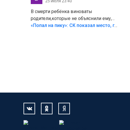
25 июля 23:40
В смерти ребёнка виноваты
родители,которые не объяснили ему,
что такое хорошо и что такое плохо!
«Попал на пику»: СК показал место, где был смертельно травмирован ребенок в Тольятти
Лезть через такой забор,верх
безумия,есть же калитка,ворота!
Жалко ребёнка,но он сам выбрал свою
судьбу.