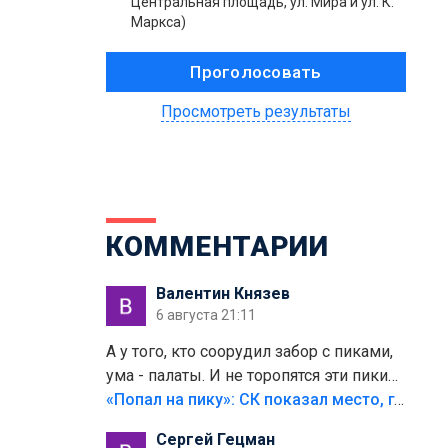
Центральная площадь, ул. Мира и ул. К.
Маркса)
Просмотреть результаты
КОММЕНТАРИИ
Валентин Князев
6 августа 21:11
А у того, кто соорудил забор с пиками,
ума - палаты. И не торопятся эти пики
срезать
«Попал на пику»: СК показал место, где был смертельно травмирован ребенок в Тольятти
Сергей Гецман