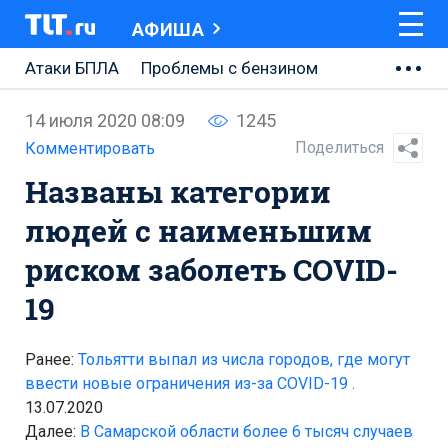
АФИША
Атаки БПЛА
Проблемы с бензином
АВТОВАЗ
14 июля 2020 08:09
1245
Ремонт Центральной площади
Поделиться
Комментировать
Названы категории
Ремонт Обводного шоссе
людей с наименьшим
Набережная Тольятти
риском заболеть COVID-
Неделя Тольятти
19
Ранее:
Тольятти выпал из числа городов, где могут
ввести новые ограничения из-за COVID-19 .
13.07.2020
Далее:
В Самарской области более 6 тысяч случаев