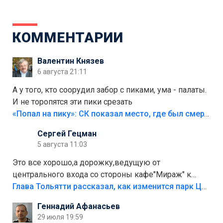
КОММЕНТАРИИ
Валентин Князев
6 августа 21:11
А у того, кто соорудил забор с пиками, ума - палаты.
И не торопятся эти пики срезать
«Попал на пику»: СК показал место, где был смертельно травмирован ребенок в Тольятти
Сергей Гецман
5 августа 11:03
Это все хорошо,а дорожку,ведущую от
центрального входа со стороны кафе"Мираж" к
аттракционам слабо доделать?А то бордюры
Глава Тольятти рассказал, как изменится парк Центрального района
положили,а плитки не хватило,т.к.осенью и зимой
Геннадий Афанасьев
лежала в парке и испортилась.Да еще,видимо,часть
29 июля 19:59
украли.