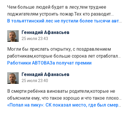
Чем больше людей будет в лесу,тем труднее
поджигателям устроить пожар.Тех кто разводит
костры,тех надо безбожно штрафовать.Камер полно
В тольяттинский лес не пустили более тысячи автомобилей
стоит,почему водители всё равно едут в лес?
Геннадий Афанасьев
Штрафы мизерные.
25 июля 23:43
Могли бы прислать открытку, с поздравлением
работникам,которые больше сорока лет отработали
на предприятии.
Работники АВТОВАЗа получат премии
Геннадий Афанасьев
25 июля 23:40
В смерти ребёнка виноваты родители,которые не
объяснили ему, что такое хорошо и что такое плохо!
Лезть через такой забор,верх безумия,есть же
«Попал на пику»: СК показал место, где был смертельно травмирован ребенок в Тольятти
калитка,ворота! Жалко ребёнка,но он сам выбрал
свою судьбу.