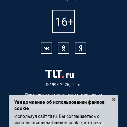
© 1998-2026, TLT.ru
При полном или частичном цитировании
материалов, ссылка на TLT.ru обязательна.
Уведомление об использовании файлов
Для Интернет-изданий гиперссылка на
cookie
TLT.ru
Используя сайт tlt.ru, Вы соглашаетесь с
Материалы с пометкой "Партнерский
использованием файлов cookie, которые
материал" публикуются на правах рекламы.