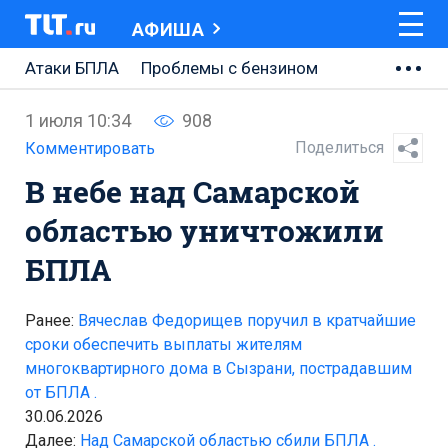
АФИША
Атаки БПЛА
Проблемы с бензином
АВТОВАЗ
1 июля 10:34
908
Ремонт Центральной площади
Поделиться
Комментировать
В небе над Самарской
Ремонт Обводного шоссе
областью уничтожили
Набережная Тольятти
БПЛА
Неделя Тольятти
Ранее:
Вячеслав Федорищев поручил в кратчайшие
сроки обеспечить выплаты жителям
многоквартирного дома в Сызрани, пострадавшим
от БПЛА .
30.06.2026
Далее:
Над Самарской областью сбили БПЛА .