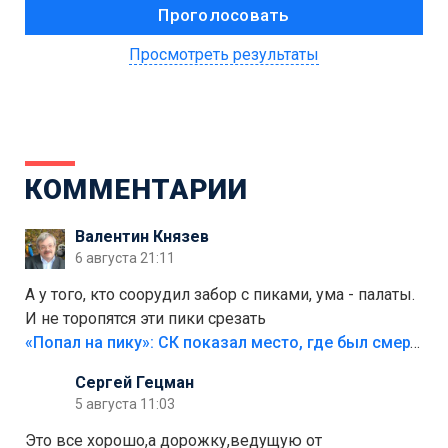
Просмотреть результаты
КОММЕНТАРИИ
Валентин Князев
6 августа 21:11
А у того, кто соорудил забор с пиками, ума - палаты.
И не торопятся эти пики срезать
«Попал на пику»: СК показал место, где был смертельно травмирован ребенок в Тольятти
Сергей Гецман
5 августа 11:03
Это все хорошо,а дорожку,ведущую от