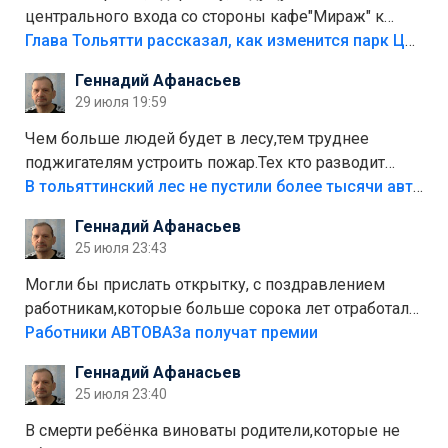
центрального входа со стороны кафе"Мираж" к
аттракционам слабо доделать?А то бордюры
Глава Тольятти рассказал, как изменится парк Центрального района
положили,а плитки не хватило,т.к.осенью и зимой
Геннадий Афанасьев
лежала в парке и испортилась.Да еще,видимо,часть
29 июля 19:59
украли.
Чем больше людей будет в лесу,тем труднее
поджигателям устроить пожар.Тех кто разводит
костры,тех надо безбожно штрафовать.Камер полно
В тольяттинский лес не пустили более тысячи автомобилей
стоит,почему водители всё равно едут в лес?
Геннадий Афанасьев
Штрафы мизерные.
25 июля 23:43
Могли бы прислать открытку, с поздравлением
работникам,которые больше сорока лет отработали
на предприятии.
Работники АВТОВАЗа получат премии
Геннадий Афанасьев
25 июля 23:40
В смерти ребёнка виноваты родители,которые не