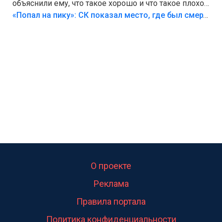
объяснили ему, что такое хорошо и что такое плохо!
Лезть через такой забор,верх безумия,есть же
«Попал на пику»: СК показал место, где был смертельно травмирован ребенок в Тольятти
калитка,ворота! Жалко ребёнка,но он сам выбрал
свою судьбу.
О проекте
Реклама
Правила портала
Политика конфиденциальности