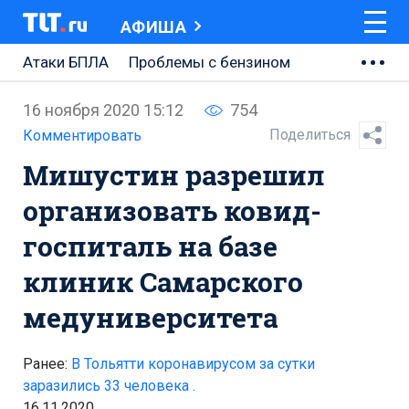
АФИША
Атаки БПЛА
Проблемы с бензином
АВТОВАЗ
16 ноября 2020 15:12
754
Ремонт Центральной площади
Поделиться
Комментировать
Мишустин разрешил
Ремонт Обводного шоссе
организовать ковид-
Набережная Тольятти
госпиталь на базе
Неделя Тольятти
клиник Самарского
медуниверситета
Ранее:
В Тольятти коронавирусом за сутки
заразились 33 человека .
16.11.2020