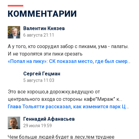
КОММЕНТАРИИ
Валентин Князев
6 августа 21:11
А у того, кто соорудил забор с пиками, ума - палаты.
И не торопятся эти пики срезать
«Попал на пику»: СК показал место, где был смертельно травмирован ребенок в Тольятти
Сергей Гецман
5 августа 11:03
Это все хорошо,а дорожку,ведущую от
центрального входа со стороны кафе"Мираж" к
аттракционам слабо доделать?А то бордюры
Глава Тольятти рассказал, как изменится парк Центрального района
положили,а плитки не хватило,т.к.осенью и зимой
Геннадий Афанасьев
лежала в парке и испортилась.Да еще,видимо,часть
29 июля 19:59
украли.
Чем больше людей будет в лесу,тем труднее