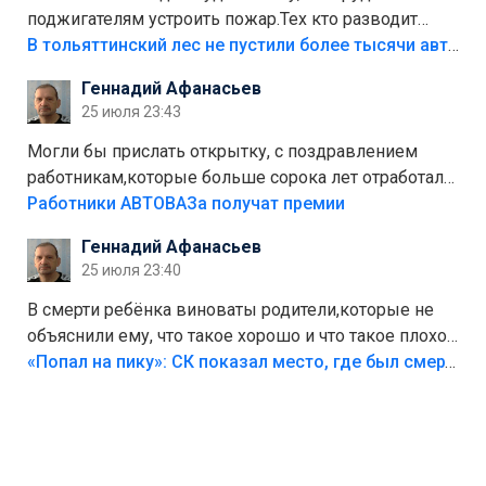
поджигателям устроить пожар.Тех кто разводит
костры,тех надо безбожно штрафовать.Камер полно
В тольяттинский лес не пустили более тысячи автомобилей
стоит,почему водители всё равно едут в лес?
Геннадий Афанасьев
Штрафы мизерные.
25 июля 23:43
Могли бы прислать открытку, с поздравлением
работникам,которые больше сорока лет отработали
на предприятии.
Работники АВТОВАЗа получат премии
Геннадий Афанасьев
25 июля 23:40
В смерти ребёнка виноваты родители,которые не
объяснили ему, что такое хорошо и что такое плохо!
Лезть через такой забор,верх безумия,есть же
«Попал на пику»: СК показал место, где был смертельно травмирован ребенок в Тольятти
калитка,ворота! Жалко ребёнка,но он сам выбрал
свою судьбу.