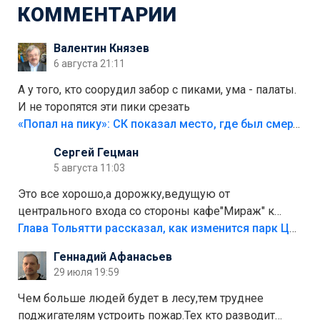
КОММЕНТАРИИ
Валентин Князев
6 августа 21:11
А у того, кто соорудил забор с пиками, ума - палаты.
И не торопятся эти пики срезать
«Попал на пику»: СК показал место, где был смертельно травмирован ребенок в Тольятти
Сергей Гецман
5 августа 11:03
Это все хорошо,а дорожку,ведущую от
центрального входа со стороны кафе"Мираж" к
аттракционам слабо доделать?А то бордюры
Глава Тольятти рассказал, как изменится парк Центрального района
положили,а плитки не хватило,т.к.осенью и зимой
Геннадий Афанасьев
лежала в парке и испортилась.Да еще,видимо,часть
29 июля 19:59
украли.
Чем больше людей будет в лесу,тем труднее
поджигателям устроить пожар.Тех кто разводит