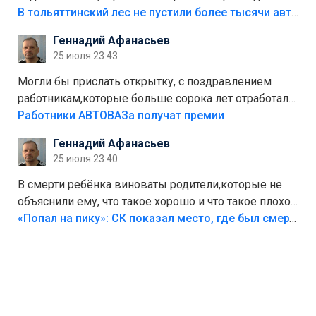
костры,тех надо безбожно штрафовать.Камер полно
В тольяттинский лес не пустили более тысячи автомобилей
стоит,почему водители всё равно едут в лес?
Геннадий Афанасьев
Штрафы мизерные.
25 июля 23:43
Могли бы прислать открытку, с поздравлением
работникам,которые больше сорока лет отработали
на предприятии.
Работники АВТОВАЗа получат премии
Геннадий Афанасьев
25 июля 23:40
В смерти ребёнка виноваты родители,которые не
объяснили ему, что такое хорошо и что такое плохо!
Лезть через такой забор,верх безумия,есть же
«Попал на пику»: СК показал место, где был смертельно травмирован ребенок в Тольятти
калитка,ворота! Жалко ребёнка,но он сам выбрал
свою судьбу.