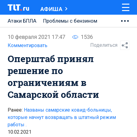
АФИША
Атаки БПЛА
Проблемы с бензином
АВТОВАЗ
10 февраля 2021 17:47
1536
Ремонт Центральной площади
Поделиться
Комментировать
Оперштаб принял
Ремонт Обводного шоссе
решение по
Набережная Тольятти
ограничениям в
Неделя Тольятти
Самарской области
Ранее:
Названы самарские ковид-больницы,
которые начнут возвращать в штатный режим
работы .
10.02.2021