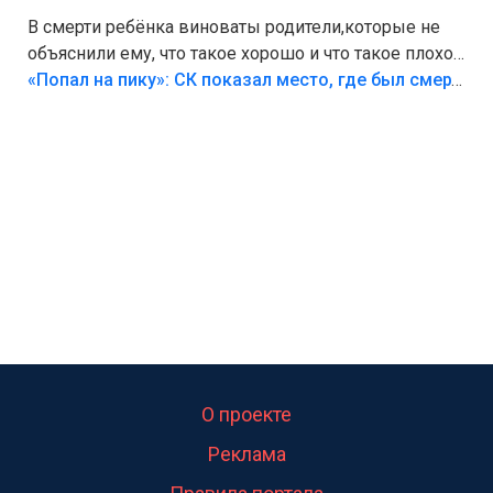
В смерти ребёнка виноваты родители,которые не
объяснили ему, что такое хорошо и что такое плохо!
Лезть через такой забор,верх безумия,есть же
«Попал на пику»: СК показал место, где был смертельно травмирован ребенок в Тольятти
калитка,ворота! Жалко ребёнка,но он сам выбрал
свою судьбу.
О проекте
Реклама