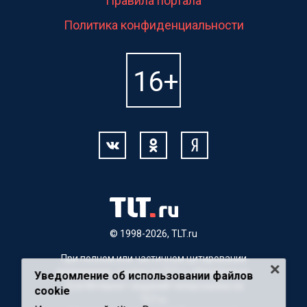
Правила портала
Политика конфиденциальности
© 1998-2026, TLT.ru
При полном или частичном цитировании
материалов, ссылка на TLT.ru обязательна.
Уведомление об использовании файлов
Для Интернет-изданий гиперссылка на
cookie
TLT.ru