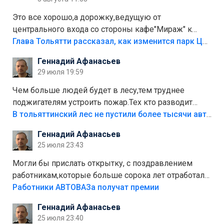
Это все хорошо,а дорожку,ведущую от
центрального входа со стороны кафе"Мираж" к
аттракционам слабо доделать?А то бордюры
Глава Тольятти рассказал, как изменится парк Центрального района
положили,а плитки не хватило,т.к.осенью и зимой
Геннадий Афанасьев
лежала в парке и испортилась.Да еще,видимо,часть
29 июля 19:59
украли.
Чем больше людей будет в лесу,тем труднее
поджигателям устроить пожар.Тех кто разводит
костры,тех надо безбожно штрафовать.Камер полно
В тольяттинский лес не пустили более тысячи автомобилей
стоит,почему водители всё равно едут в лес?
Геннадий Афанасьев
Штрафы мизерные.
25 июля 23:43
Могли бы прислать открытку, с поздравлением
работникам,которые больше сорока лет отработали
на предприятии.
Работники АВТОВАЗа получат премии
Геннадий Афанасьев
25 июля 23:40