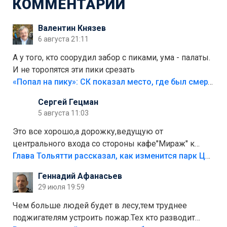
КОММЕНТАРИИ
Валентин Князев
6 августа 21:11
А у того, кто соорудил забор с пиками, ума - палаты.
И не торопятся эти пики срезать
«Попал на пику»: СК показал место, где был смертельно травмирован ребенок в Тольятти
Сергей Гецман
5 августа 11:03
Это все хорошо,а дорожку,ведущую от
центрального входа со стороны кафе"Мираж" к
аттракционам слабо доделать?А то бордюры
Глава Тольятти рассказал, как изменится парк Центрального района
положили,а плитки не хватило,т.к.осенью и зимой
Геннадий Афанасьев
лежала в парке и испортилась.Да еще,видимо,часть
29 июля 19:59
украли.
Чем больше людей будет в лесу,тем труднее
поджигателям устроить пожар.Тех кто разводит