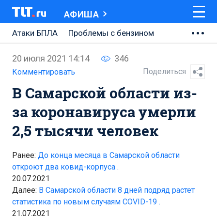
АФИША
Атаки БПЛА
Проблемы с бензином
АВТОВАЗ
20 июля 2021 14:14
346
Ремонт Центральной площади
Поделиться
Комментировать
В Самарской области из-
Ремонт Обводного шоссе
за коронавируса умерли
Набережная Тольятти
2,5 тысячи человек
Неделя Тольятти
Ранее:
До конца месяца в Самарской области
откроют два ковид-корпуса .
20.07.2021
Далее:
В Самарской области 8 дней подряд растет
статистика по новым случаям COVID-19 .
21.07.2021