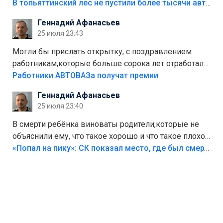
костры,тех надо безбожно штрафовать.Камер полно
В тольяттинский лес не пустили более тысячи автомобилей
стоит,почему водители всё равно едут в лес?
Геннадий Афанасьев
Штрафы мизерные.
25 июля 23:43
Могли бы прислать открытку, с поздравлением
работникам,которые больше сорока лет отработали
на предприятии.
Работники АВТОВАЗа получат премии
Геннадий Афанасьев
25 июля 23:40
В смерти ребёнка виноваты родители,которые не
объяснили ему, что такое хорошо и что такое плохо!
Лезть через такой забор,верх безумия,есть же
«Попал на пику»: СК показал место, где был смертельно травмирован ребенок в Тольятти
калитка,ворота! Жалко ребёнка,но он сам выбрал
свою судьбу.