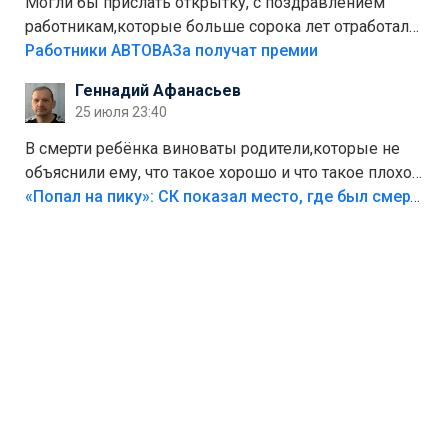
Могли бы прислать открытку, с поздравлением
работникам,которые больше сорока лет отработали
на предприятии.
Работники АВТОВАЗа получат премии
Геннадий Афанасьев
25 июля 23:40
В смерти ребёнка виноваты родители,которые не
объяснили ему, что такое хорошо и что такое плохо!
Лезть через такой забор,верх безумия,есть же
«Попал на пику»: СК показал место, где был смертельно травмирован ребенок в Тольятти
калитка,ворота! Жалко ребёнка,но он сам выбрал
свою судьбу.