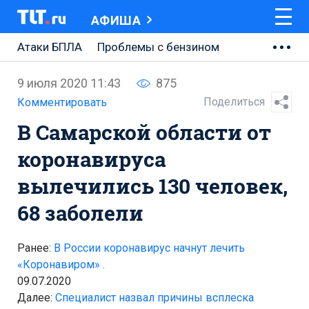
АФИША
Атаки БПЛА
Проблемы с бензином
АВТОВАЗ
9 июля 2020 11:43
875
Ремонт Центральной площади
Поделиться
Комментировать
В Самарской области от
Ремонт Обводного шоссе
коронавируса
Набережная Тольятти
вылечились 130 человек,
Неделя Тольятти
68 заболели
Ранее:
В России коронавирус начнут лечить
«Коронавиром» .
09.07.2020
Далее:
Специалист назвал причины всплеска