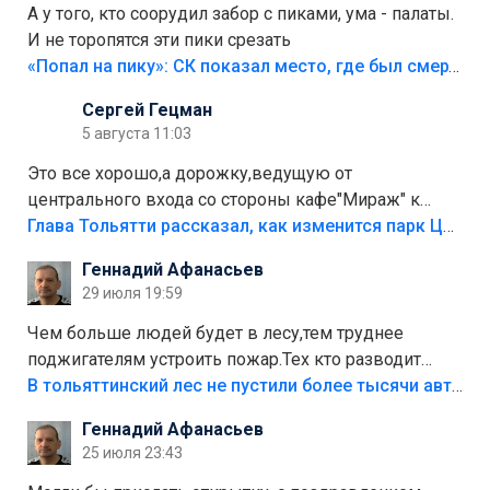
А у того, кто соорудил забор с пиками, ума - палаты.
И не торопятся эти пики срезать
«Попал на пику»: СК показал место, где был смертельно травмирован ребенок в Тольятти
Сергей Гецман
5 августа 11:03
Это все хорошо,а дорожку,ведущую от
центрального входа со стороны кафе"Мираж" к
аттракционам слабо доделать?А то бордюры
Глава Тольятти рассказал, как изменится парк Центрального района
положили,а плитки не хватило,т.к.осенью и зимой
Геннадий Афанасьев
лежала в парке и испортилась.Да еще,видимо,часть
29 июля 19:59
украли.
Чем больше людей будет в лесу,тем труднее
поджигателям устроить пожар.Тех кто разводит
костры,тех надо безбожно штрафовать.Камер полно
В тольяттинский лес не пустили более тысячи автомобилей
стоит,почему водители всё равно едут в лес?
Геннадий Афанасьев
Штрафы мизерные.
25 июля 23:43