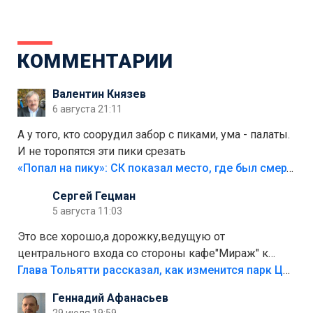
КОММЕНТАРИИ
Валентин Князев
6 августа 21:11
А у того, кто соорудил забор с пиками, ума - палаты.
И не торопятся эти пики срезать
«Попал на пику»: СК показал место, где был смертельно травмирован ребенок в Тольятти
Сергей Гецман
5 августа 11:03
Это все хорошо,а дорожку,ведущую от
центрального входа со стороны кафе"Мираж" к
аттракционам слабо доделать?А то бордюры
Глава Тольятти рассказал, как изменится парк Центрального района
положили,а плитки не хватило,т.к.осенью и зимой
Геннадий Афанасьев
лежала в парке и испортилась.Да еще,видимо,часть