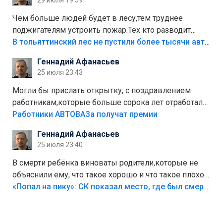
29 июля 19:59
украли.
Чем больше людей будет в лесу,тем труднее
поджигателям устроить пожар.Тех кто разводит
костры,тех надо безбожно штрафовать.Камер полно
В тольяттинский лес не пустили более тысячи автомобилей
стоит,почему водители всё равно едут в лес?
Геннадий Афанасьев
Штрафы мизерные.
25 июля 23:43
Могли бы прислать открытку, с поздравлением
работникам,которые больше сорока лет отработали
на предприятии.
Работники АВТОВАЗа получат премии
Геннадий Афанасьев
25 июля 23:40
В смерти ребёнка виноваты родители,которые не
объяснили ему, что такое хорошо и что такое плохо!
Лезть через такой забор,верх безумия,есть же
«Попал на пику»: СК показал место, где был смертельно травмирован ребенок в Тольятти
калитка,ворота! Жалко ребёнка,но он сам выбрал
свою судьбу.