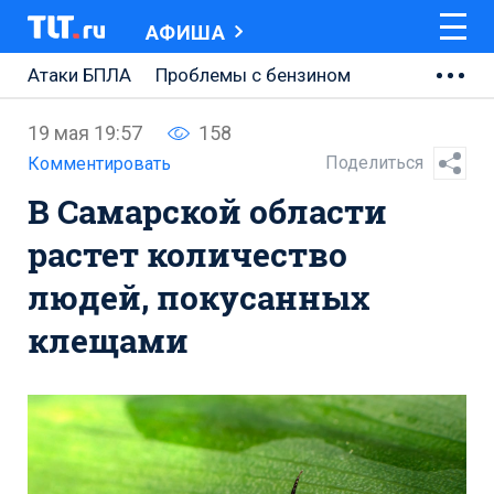
АФИША
Атаки БПЛА
Проблемы с бензином
АВТОВАЗ
19 мая 19:57
158
Ремонт Центральной площади
Поделиться
Комментировать
В Самарской области
Ремонт Обводного шоссе
растет количество
Набережная Тольятти
людей, покусанных
Неделя Тольятти
клещами