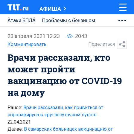
АФИША
Атаки БПЛА
Проблемы с бензином
АВТОВАЗ
23 апреля 2021 12:23
2043
Ремонт Центральной площади
Поделиться
Комментировать
Врачи рассказали, кто
Ремонт Обводного шоссе
может пройти
Набережная Тольятти
вакцинацию от COVID-19
Неделя Тольятти
на дому
Ранее:
Врачи рассказали, как привиться от
коронавируса в круглосуточном пункте .
22.04.2021
Далее:
В самарских больницах вакцинацию от