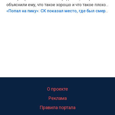
объяснили ему, что такое хорошо и что такое плохо!
Лезть через такой забор,верх безумия,есть же
«Попал на пику»: СК показал место, где был смертельно травмирован ребенок в Тольятти
калитка,ворота! Жалко ребёнка,но он сам выбрал
свою судьбу.
О проекте
Реклама
Правила портала