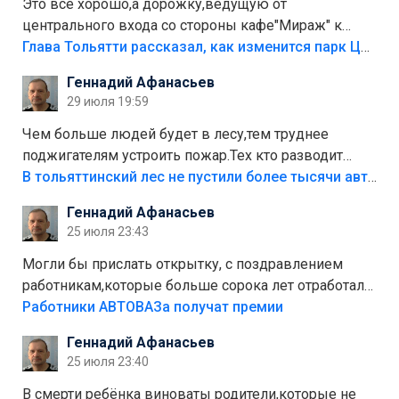
Это все хорошо,а дорожку,ведущую от
центрального входа со стороны кафе"Мираж" к
аттракционам слабо доделать?А то бордюры
Глава Тольятти рассказал, как изменится парк Центрального района
положили,а плитки не хватило,т.к.осенью и зимой
Геннадий Афанасьев
лежала в парке и испортилась.Да еще,видимо,часть
29 июля 19:59
украли.
Чем больше людей будет в лесу,тем труднее
поджигателям устроить пожар.Тех кто разводит
костры,тех надо безбожно штрафовать.Камер полно
В тольяттинский лес не пустили более тысячи автомобилей
стоит,почему водители всё равно едут в лес?
Геннадий Афанасьев
Штрафы мизерные.
25 июля 23:43
Могли бы прислать открытку, с поздравлением
работникам,которые больше сорока лет отработали
на предприятии.
Работники АВТОВАЗа получат премии
Геннадий Афанасьев
25 июля 23:40
В смерти ребёнка виноваты родители,которые не