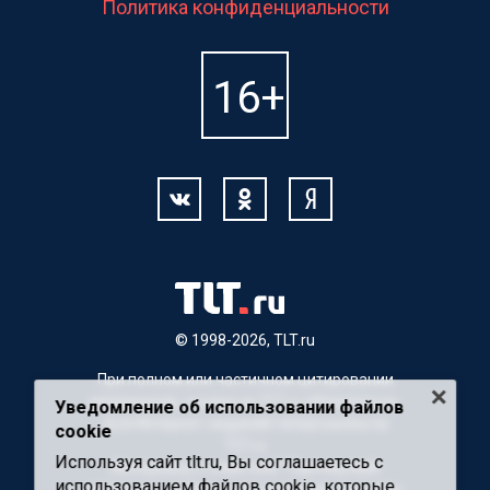
Политика конфиденциальности
© 1998-2026, TLT.ru
При полном или частичном цитировании
материалов, ссылка на TLT.ru обязательна.
Уведомление об использовании файлов
Для Интернет-изданий гиперссылка на
cookie
TLT.ru
Используя сайт tlt.ru, Вы соглашаетесь с
Материалы с пометкой "Партнерский
использованием файлов cookie, которые
материал" публикуются на правах рекламы.