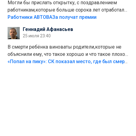
Могли бы прислать открытку, с поздравлением
работникам,которые больше сорока лет отработали
на предприятии.
Работники АВТОВАЗа получат премии
Геннадий Афанасьев
25 июля 23:40
В смерти ребёнка виноваты родители,которые не
объяснили ему, что такое хорошо и что такое плохо!
Лезть через такой забор,верх безумия,есть же
«Попал на пику»: СК показал место, где был смертельно травмирован ребенок в Тольятти
калитка,ворота! Жалко ребёнка,но он сам выбрал
свою судьбу.