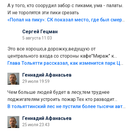
А у того, кто соорудил забор с пиками, ума - палаты.
И не торопятся эти пики срезать
«Попал на пику»: СК показал место, где был смертельно травмирован ребенок в Тольятти
Сергей Гецман
5 августа 11:03
Это все хорошо,а дорожку,ведущую от
центрального входа со стороны кафе"Мираж" к
аттракционам слабо доделать?А то бордюры
Глава Тольятти рассказал, как изменится парк Центрального района
положили,а плитки не хватило,т.к.осенью и зимой
Геннадий Афанасьев
лежала в парке и испортилась.Да еще,видимо,часть
29 июля 19:59
украли.
Чем больше людей будет в лесу,тем труднее
поджигателям устроить пожар.Тех кто разводит
костры,тех надо безбожно штрафовать.Камер полно
В тольяттинский лес не пустили более тысячи автомобилей
стоит,почему водители всё равно едут в лес?
Геннадий Афанасьев
Штрафы мизерные.
25 июля 23:43