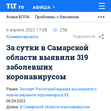
АФИША
Атаки БПЛА
Проблемы с бензином
АВТОВАЗ
6 апреля 2022 17:08
258
Ремонт Центральной площади
Поделиться
Комментировать
За сутки в Самарской
Ремонт Обводного шоссе
области выявили 319
Набережная Тольятти
заболевших
Неделя Тольятти
коронавирусом
Ранее:
Эксперт Роспотребнадзора высказался о
новом варианте коронавируса ХЕ .
06.04.2022
Далее:
В Самарской области коронавирусом