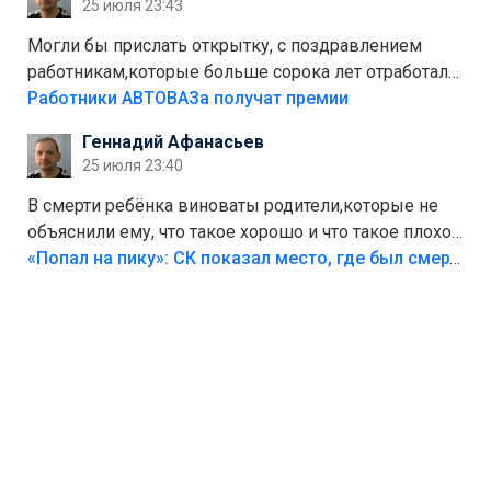
25 июля 23:43
Могли бы прислать открытку, с поздравлением
работникам,которые больше сорока лет отработали
на предприятии.
Работники АВТОВАЗа получат премии
Геннадий Афанасьев
25 июля 23:40
В смерти ребёнка виноваты родители,которые не
объяснили ему, что такое хорошо и что такое плохо!
Лезть через такой забор,верх безумия,есть же
«Попал на пику»: СК показал место, где был смертельно травмирован ребенок в Тольятти
калитка,ворота! Жалко ребёнка,но он сам выбрал
свою судьбу.