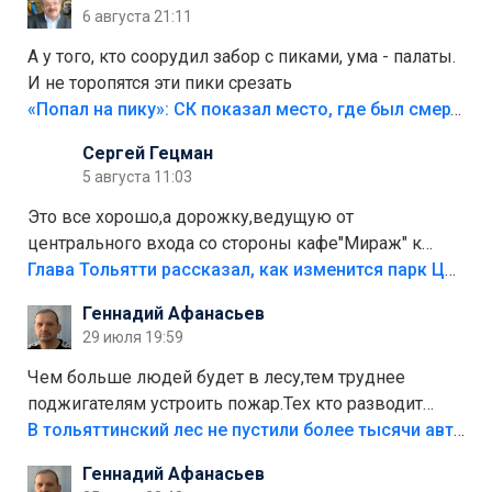
6 августа 21:11
А у того, кто соорудил забор с пиками, ума - палаты.
И не торопятся эти пики срезать
«Попал на пику»: СК показал место, где был смертельно травмирован ребенок в Тольятти
Сергей Гецман
5 августа 11:03
Это все хорошо,а дорожку,ведущую от
центрального входа со стороны кафе"Мираж" к
аттракционам слабо доделать?А то бордюры
Глава Тольятти рассказал, как изменится парк Центрального района
положили,а плитки не хватило,т.к.осенью и зимой
Геннадий Афанасьев
лежала в парке и испортилась.Да еще,видимо,часть
29 июля 19:59
украли.
Чем больше людей будет в лесу,тем труднее
поджигателям устроить пожар.Тех кто разводит
костры,тех надо безбожно штрафовать.Камер полно
В тольяттинский лес не пустили более тысячи автомобилей
стоит,почему водители всё равно едут в лес?
Геннадий Афанасьев
Штрафы мизерные.