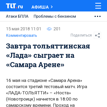
АФИША
Атаки БПЛА
Проблемы с бензином
АВТОВАЗ
15 мая 2018 11:01
201
Ремонт Центральной площади
Поделиться
Комментировать
Завтра тольяттинская
Ремонт Обводного шоссе
«Лада» сыграет на
Набережная Тольятти
«Самара Арене»
Неделя Тольятти
16 мая на стадионе «Самара Арена»
состоится третий тестовый матч. Игра
«ЛАДА-ТОЛЬЯТТИ» – «Носта»
(Новотроицк) начнется в 18:00 по
самарскому времени. Проход на