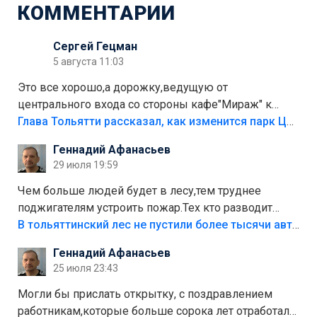
КОММЕНТАРИИ
Сергей Гецман
5 августа 11:03
Это все хорошо,а дорожку,ведущую от
центрального входа со стороны кафе"Мираж" к
аттракционам слабо доделать?А то бордюры
Глава Тольятти рассказал, как изменится парк Центрального района
положили,а плитки не хватило,т.к.осенью и зимой
Геннадий Афанасьев
лежала в парке и испортилась.Да еще,видимо,часть
29 июля 19:59
украли.
Чем больше людей будет в лесу,тем труднее
поджигателям устроить пожар.Тех кто разводит
костры,тех надо безбожно штрафовать.Камер полно
В тольяттинский лес не пустили более тысячи автомобилей
стоит,почему водители всё равно едут в лес?
Геннадий Афанасьев
Штрафы мизерные.
25 июля 23:43
Могли бы прислать открытку, с поздравлением
работникам,которые больше сорока лет отработали