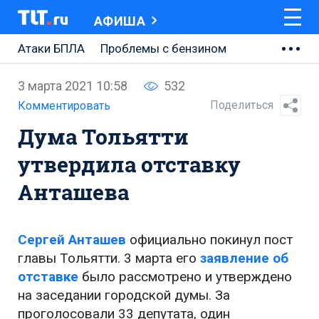
АФИША
Атаки БПЛА
Проблемы с бензином
АВТОВАЗ
3 марта 2021 10:58
532
Ремонт Центральной площади
Поделиться
Комментировать
Дума Тольятти
Ремонт Обводного шоссе
утвердила отставку
Набережная Тольятти
Анташева
Неделя Тольятти
Сергей Анташев
официально покинул пост
главы Тольятти. 3 марта его
заявление об
отставке
было рассмотрено и утверждено
на заседании городской думы. За
проголосовали 33 депутата, один