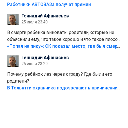
на предприятии.
Работники АВТОВАЗа получат премии
Геннадий Афанасьев
25 июля 23:40
В смерти ребёнка виноваты родители,которые не
объяснили ему, что такое хорошо и что такое плохо!
Лезть через такой забор,верх безумия,есть же
«Попал на пику»: СК показал место, где был смертельно травмирован ребенок в Тольятти
калитка,ворота! Жалко ребёнка,но он сам выбрал
Геннадий Афанасьев
свою судьбу.
25 июля 23:29
Почему ребёнок лез через ограду? Где были его
родители?
В Тольятти охранника подозревают в причинении смерти ребенку