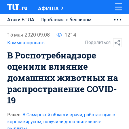
АФИША
Атаки БПЛА
Проблемы с бензином
АВТОВАЗ
15 мая 2020 09:08
1214
Ремонт Центральной площади
Поделиться
Комментировать
В Роспотребнадзоре
Ремонт Обводного шоссе
оценили влияние
Набережная Тольятти
домашних животных на
Неделя Тольятти
распространение COVID-
19
Ранее:
В Самарской области врачи, работающие с
коронавирусом, получили дополнительные
выплаты .