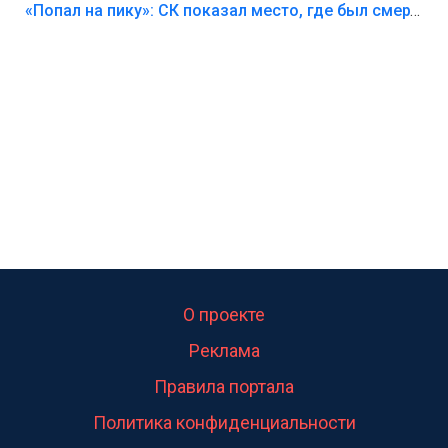
Лезть через такой забор,верх безумия,есть же
«Попал на пику»: СК показал место, где был смертельно травмирован ребенок в Тольятти
калитка,ворота! Жалко ребёнка,но он сам выбрал
свою судьбу.
О проекте
Реклама
Правила портала
Политика конфиденциальности