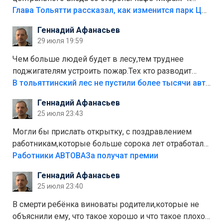
аттракционам слабо доделать?А то бордюры
Глава Тольятти рассказал, как изменится парк Центрального района
положили,а плитки не хватило,т.к.осенью и зимой
Геннадий Афанасьев
лежала в парке и испортилась.Да еще,видимо,часть
29 июля 19:59
украли.
Чем больше людей будет в лесу,тем труднее
поджигателям устроить пожар.Тех кто разводит
костры,тех надо безбожно штрафовать.Камер полно
В тольяттинский лес не пустили более тысячи автомобилей
стоит,почему водители всё равно едут в лес?
Геннадий Афанасьев
Штрафы мизерные.
25 июля 23:43
Могли бы прислать открытку, с поздравлением
работникам,которые больше сорока лет отработали
на предприятии.
Работники АВТОВАЗа получат премии
Геннадий Афанасьев
25 июля 23:40
В смерти ребёнка виноваты родители,которые не
объяснили ему, что такое хорошо и что такое плохо!