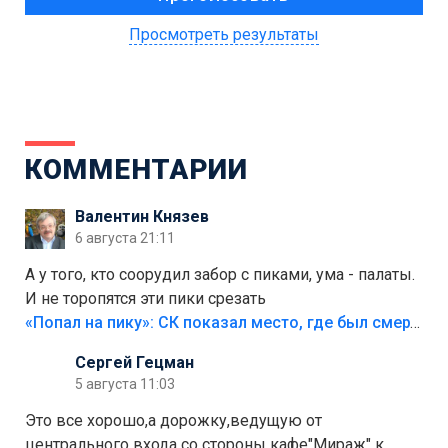
Просмотреть результаты
КОММЕНТАРИИ
Валентин Князев
6 августа 21:11
А у того, кто соорудил забор с пиками, ума - палаты.
И не торопятся эти пики срезать
«Попал на пику»: СК показал место, где был смертельно травмирован ребенок в Тольятти
Сергей Гецман
5 августа 11:03
Это все хорошо,а дорожку,ведущую от
центрального входа со стороны кафе"Мираж" к