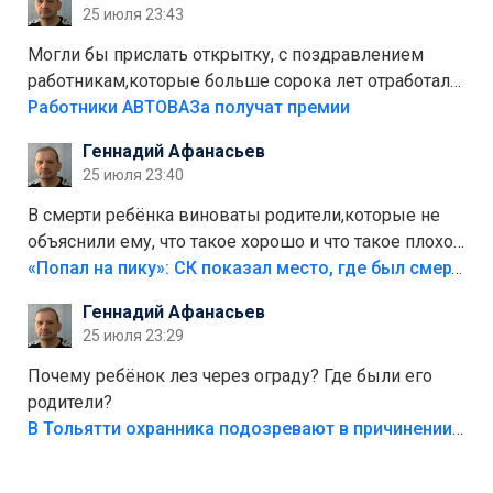
25 июля 23:43
Могли бы прислать открытку, с поздравлением
работникам,которые больше сорока лет отработали
на предприятии.
Работники АВТОВАЗа получат премии
Геннадий Афанасьев
25 июля 23:40
В смерти ребёнка виноваты родители,которые не
объяснили ему, что такое хорошо и что такое плохо!
Лезть через такой забор,верх безумия,есть же
«Попал на пику»: СК показал место, где был смертельно травмирован ребенок в Тольятти
калитка,ворота! Жалко ребёнка,но он сам выбрал
Геннадий Афанасьев
свою судьбу.
25 июля 23:29
Почему ребёнок лез через ограду? Где были его
родители?
В Тольятти охранника подозревают в причинении смерти ребенку