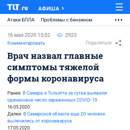
АФИША
Атаки БПЛА
Проблемы с бензином
АВТОВАЗ
16 мая 2020 15:02
2923
Ремонт Центральной площади
Поделиться
Комментировать
Врач назвал главные
Ремонт Обводного шоссе
симптомы тяжелой
Набережная Тольятти
формы коронавируса
Неделя Тольятти
Ранее:
В Самаре и Тольятти за сутки выявили
одинаковое число зараженных COVID-19 .
16.05.2020
Далее:
В Самарской области еще 20 человек
вылечились от коронавируса .
17.05.2020