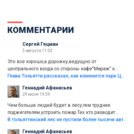
КОММЕНТАРИИ
Сергей Гецман
5 августа 11:03
Это все хорошо,а дорожку,ведущую от
центрального входа со стороны кафе"Мираж" к
аттракционам слабо доделать?А то бордюры
Глава Тольятти рассказал, как изменится парк Центрального района
положили,а плитки не хватило,т.к.осенью и зимой
Геннадий Афанасьев
лежала в парке и испортилась.Да еще,видимо,часть
29 июля 19:59
украли.
Чем больше людей будет в лесу,тем труднее
поджигателям устроить пожар.Тех кто разводит
костры,тех надо безбожно штрафовать.Камер полно
В тольяттинский лес не пустили более тысячи автомобилей
стоит,почему водители всё равно едут в лес?
Геннадий Афанасьев
Штрафы мизерные.