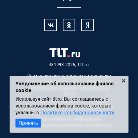
© 1998-2026, TLT.ru
При полном или частичном цитировании
материалов, ссылка на TLT.ru обязательна.
Уведомление об использовании файлов
Для Интернет-изданий гиперссылка на
cookie
TLT.ru
Используя сайт tlt.ru, Вы соглашаетесь с
Материалы с пометкой "Партнерский
использованием файлов cookie, которые
материал" публикуются на правах рекламы.
указаны в
Политике конфиденциальности
Редакция сайта не несет ответственности
за достоверность информации,
Принять
содержащейся в рекламных объявлениях