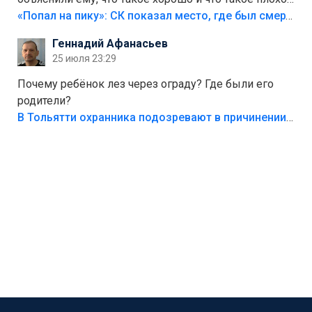
Лезть через такой забор,верх безумия,есть же
«Попал на пику»: СК показал место, где был смертельно травмирован ребенок в Тольятти
калитка,ворота! Жалко ребёнка,но он сам выбрал
Геннадий Афанасьев
свою судьбу.
25 июля 23:29
Почему ребёнок лез через ограду? Где были его
родители?
В Тольятти охранника подозревают в причинении смерти ребенку