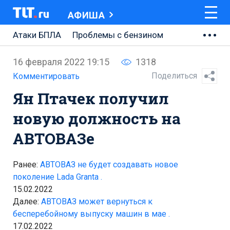
АФИША
Атаки БПЛА
Проблемы с бензином
АВТОВАЗ
16 февраля 2022 19:15
1318
Ремонт Центральной площади
Поделиться
Комментировать
Ян Птачек получил
Ремонт Обводного шоссе
новую должность на
Набережная Тольятти
АВТОВАЗе
Неделя Тольятти
Ранее:
АВТОВАЗ не будет создавать новое
поколение Lada Granta .
15.02.2022
Далее:
АВТОВАЗ может вернуться к
бесперебойному выпуску машин в мае .
17.02.2022