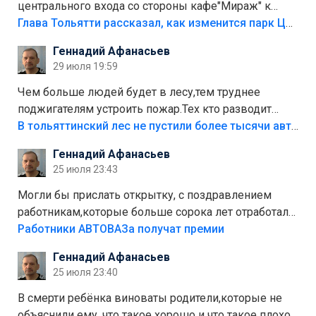
центрального входа со стороны кафе"Мираж" к
аттракционам слабо доделать?А то бордюры
Глава Тольятти рассказал, как изменится парк Центрального района
положили,а плитки не хватило,т.к.осенью и зимой
Геннадий Афанасьев
лежала в парке и испортилась.Да еще,видимо,часть
29 июля 19:59
украли.
Чем больше людей будет в лесу,тем труднее
поджигателям устроить пожар.Тех кто разводит
костры,тех надо безбожно штрафовать.Камер полно
В тольяттинский лес не пустили более тысячи автомобилей
стоит,почему водители всё равно едут в лес?
Геннадий Афанасьев
Штрафы мизерные.
25 июля 23:43
Могли бы прислать открытку, с поздравлением
работникам,которые больше сорока лет отработали
на предприятии.
Работники АВТОВАЗа получат премии
Геннадий Афанасьев
25 июля 23:40
В смерти ребёнка виноваты родители,которые не
объяснили ему, что такое хорошо и что такое плохо!