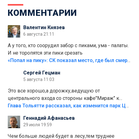
КОММЕНТАРИИ
Валентин Князев
6 августа 21:11
А у того, кто соорудил забор с пиками, ума - палаты.
И не торопятся эти пики срезать
«Попал на пику»: СК показал место, где был смертельно травмирован ребенок в Тольятти
Сергей Гецман
5 августа 11:03
Это все хорошо,а дорожку,ведущую от
центрального входа со стороны кафе"Мираж" к
аттракционам слабо доделать?А то бордюры
Глава Тольятти рассказал, как изменится парк Центрального района
положили,а плитки не хватило,т.к.осенью и зимой
Геннадий Афанасьев
лежала в парке и испортилась.Да еще,видимо,часть
29 июля 19:59
украли.
Чем больше людей будет в лесу,тем труднее