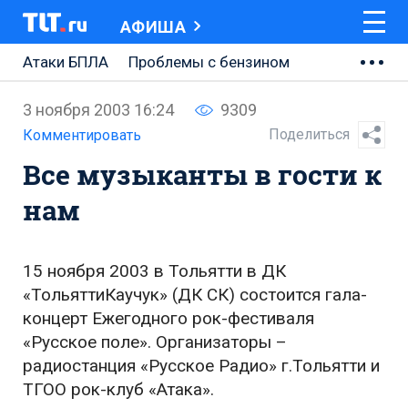
АФИША
Атаки БПЛА
Проблемы с бензином
АВТОВАЗ
3 ноября 2003 16:24
9309
Ремонт Центральной площади
Поделиться
Комментировать
Все музыканты в гости к
Ремонт Обводного шоссе
нам
Набережная Тольятти
Неделя Тольятти
15 ноября 2003 в Тольятти в ДК
«ТольяттиКаучук» (ДК СК) состоится гала-
концерт Ежегодного рок-фестиваля
«Русское поле». Организаторы –
радиостанция «Русское Радио» г.Тольятти и
ТГОО рок-клуб «Атака».