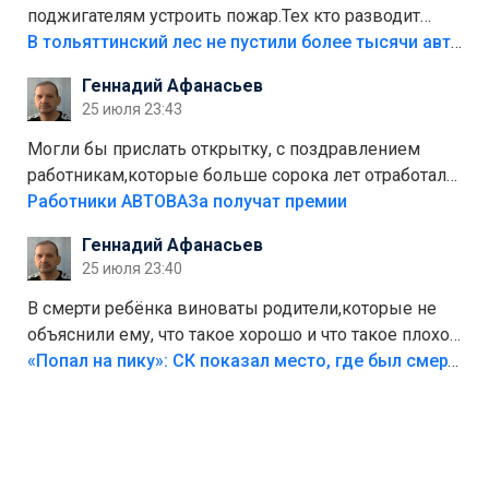
поджигателям устроить пожар.Тех кто разводит
костры,тех надо безбожно штрафовать.Камер полно
В тольяттинский лес не пустили более тысячи автомобилей
стоит,почему водители всё равно едут в лес?
Геннадий Афанасьев
Штрафы мизерные.
25 июля 23:43
Могли бы прислать открытку, с поздравлением
работникам,которые больше сорока лет отработали
на предприятии.
Работники АВТОВАЗа получат премии
Геннадий Афанасьев
25 июля 23:40
В смерти ребёнка виноваты родители,которые не
объяснили ему, что такое хорошо и что такое плохо!
Лезть через такой забор,верх безумия,есть же
«Попал на пику»: СК показал место, где был смертельно травмирован ребенок в Тольятти
калитка,ворота! Жалко ребёнка,но он сам выбрал
свою судьбу.