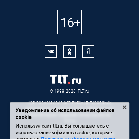
© 1998-2026, TLT.ru
При полном или частичном цитировании
материалов, ссылка на TLT.ru обязательна.
Уведомление об использовании файлов
Для Интернет-изданий гиперссылка на
cookie
TLT.ru
Используя сайт tlt.ru, Вы соглашаетесь с
Материалы с пометкой "Партнерский
использованием файлов cookie, которые
материал" публикуются на правах рекламы.