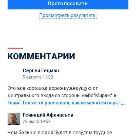
Просмотреть результаты
КОММЕНТАРИИ
Сергей Гецман
5 августа 11:03
Это все хорошо,а дорожку,ведущую от
центрального входа со стороны кафе"Мираж" к
аттракционам слабо доделать?А то бордюры
Глава Тольятти рассказал, как изменится парк Центрального района
положили,а плитки не хватило,т.к.осенью и зимой
Геннадий Афанасьев
лежала в парке и испортилась.Да еще,видимо,часть
29 июля 19:59
украли.
Чем больше людей будет в лесу,тем труднее