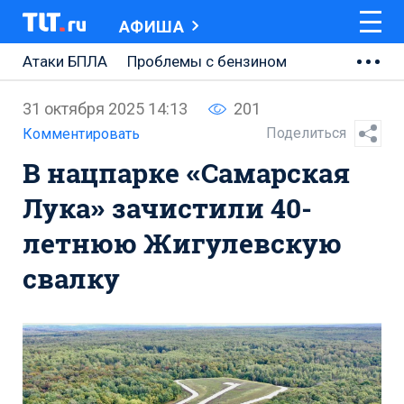
АФИША
Атаки БПЛА
Проблемы с бензином
АВТОВАЗ
31 октября 2025 14:13
201
Ремонт Центральной площади
Поделиться
Комментировать
В нацпарке «Самарская
Ремонт Обводного шоссе
Лука» зачистили 40-
Набережная Тольятти
летнюю Жигулевскую
Неделя Тольятти
свалку