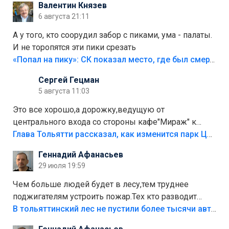
Валентин Князев
6 августа 21:11
А у того, кто соорудил забор с пиками, ума - палаты.
И не торопятся эти пики срезать
«Попал на пику»: СК показал место, где был смертельно травмирован ребенок в Тольятти
Сергей Гецман
5 августа 11:03
Это все хорошо,а дорожку,ведущую от
центрального входа со стороны кафе"Мираж" к
аттракционам слабо доделать?А то бордюры
Глава Тольятти рассказал, как изменится парк Центрального района
положили,а плитки не хватило,т.к.осенью и зимой
Геннадий Афанасьев
лежала в парке и испортилась.Да еще,видимо,часть
29 июля 19:59
украли.
Чем больше людей будет в лесу,тем труднее
поджигателям устроить пожар.Тех кто разводит
костры,тех надо безбожно штрафовать.Камер полно
В тольяттинский лес не пустили более тысячи автомобилей
стоит,почему водители всё равно едут в лес?