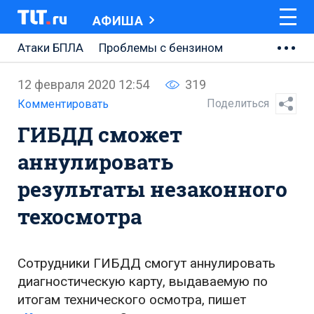
АФИША
Атаки БПЛА
Проблемы с бензином
АВТОВАЗ
12 февраля 2020 12:54
319
Ремонт Центральной площади
Поделиться
Комментировать
ГИБДД сможет
Ремонт Обводного шоссе
аннулировать
Набережная Тольятти
результаты незаконного
Неделя Тольятти
техосмотра
Сотрудники ГИБДД смогут аннулировать
диагностическую карту, выдаваемую по
итогам технического осмотра, пишет