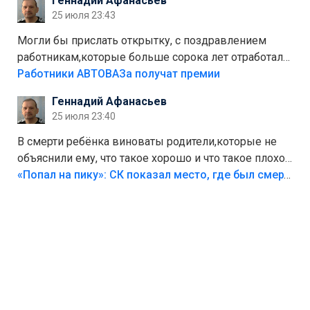
Геннадий Афанасьев
Штрафы мизерные.
25 июля 23:43
Могли бы прислать открытку, с поздравлением
работникам,которые больше сорока лет отработали
на предприятии.
Работники АВТОВАЗа получат премии
Геннадий Афанасьев
25 июля 23:40
В смерти ребёнка виноваты родители,которые не
объяснили ему, что такое хорошо и что такое плохо!
Лезть через такой забор,верх безумия,есть же
«Попал на пику»: СК показал место, где был смертельно травмирован ребенок в Тольятти
калитка,ворота! Жалко ребёнка,но он сам выбрал
свою судьбу.