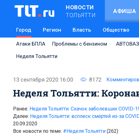
НОВОСТИ
АФИША
ТОЛЬЯТТИ
Город
Регион
Власть
Общество
Атаки БПЛА
Проблемы с бензином
АВТОВАЗ
Неделя Тольятти
13 сентября 2020 16:00
8172
Комментиров
Неделя Тольятти: Корона
Ранее:
Неделя Тольятти: Скачок заболевших COVID-19
Далее:
Неделя Тольятти: всплеск смертей из-за COVID
20.09.2020
Все новости по теме:
#Неделя Тольятти
(262)