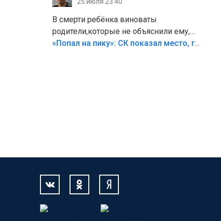
25 июля 23:40
В смерти ребёнка виноваты
родители,которые не объяснили ему,
что такое хорошо и что такое плохо!
«Попал на пику»: СК показал место, где был смертельно травмирован ребенок в Тольятти
Лезть через такой забор,верх
безумия,есть же калитка,ворота!
Жалко ребёнка,но он сам выбрал свою
судьбу.