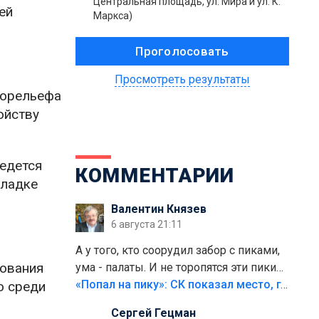
Центральная площадь, ул. Мира и ул. К.
ей
Маркса)
Просмотреть результаты
-горельефа
ойству
Ведется
КОММЕНТАРИИ
кладке
Валентин Князев
6 августа 21:11
А у того, кто соорудил забор с пиками,
дования
ума - палаты. И не торопятся эти пики
срезать
«Попал на пику»: СК показал место, где был смертельно травмирован ребенок в Тольятти
о среди
Сергей Гецман