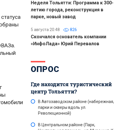
Неделя Тольятти: Программа к 300-
летию города, реконструкция в
 статуса
парке, новый завод
собраны
5 августа 20:48
826
Скончался основатель компании
«ИнфоЛада» Юрий Перевалов
ОВАЗа.
альный
ОПРОС
Где находится туристический
г
центр Тольятти?
ны
втомобили
В Автозаводском районе (набережная,
парки и скверы вдоль ул.
Революционной)
В Центральном районе (Парк,