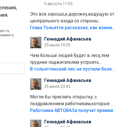
5 августа 11:03
еления,
Это все хорошо,а дорожку,ведущую от
ния.
центрального входа со стороны
кафе"Мираж" к аттракционам слабо
Глава Тольятти рассказал, как изменится парк Центрального района
уйста,
доделать?А то бордюры положили,а
 нажмите
Геннадий Афанасьев
плитки не хватило,т.к.осенью и зимой
29 июля 19:59
лежала в парке и испортилась.Да
еще,видимо,часть украли.
Чем больше людей будет в лесу,тем
труднее поджигателям устроить
пожар.Тех кто разводит костры,тех
В тольяттинский лес не пустили более тысячи автомобилей
надо безбожно штрафовать.Камер
Геннадий Афанасьев
полно стоит,почему водители всё
25 июля 23:43
равно едут в лес? Штрафы мизерные.
Могли бы прислать открытку, с
поздравлением работникам,которые
больше сорока лет отработали на
Работники АВТОВАЗа получат премии
предприятии.
Геннадий Афанасьев