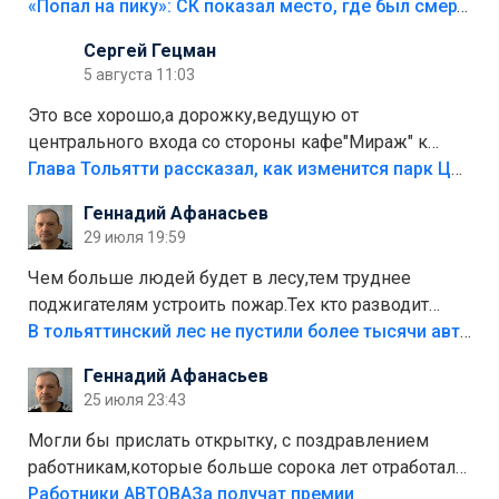
«Попал на пику»: СК показал место, где был смертельно травмирован ребенок в Тольятти
Сергей Гецман
5 августа 11:03
Это все хорошо,а дорожку,ведущую от
центрального входа со стороны кафе"Мираж" к
аттракционам слабо доделать?А то бордюры
Глава Тольятти рассказал, как изменится парк Центрального района
положили,а плитки не хватило,т.к.осенью и зимой
Геннадий Афанасьев
лежала в парке и испортилась.Да еще,видимо,часть
29 июля 19:59
украли.
Чем больше людей будет в лесу,тем труднее
поджигателям устроить пожар.Тех кто разводит
костры,тех надо безбожно штрафовать.Камер полно
В тольяттинский лес не пустили более тысячи автомобилей
стоит,почему водители всё равно едут в лес?
Геннадий Афанасьев
Штрафы мизерные.
25 июля 23:43
Могли бы прислать открытку, с поздравлением
работникам,которые больше сорока лет отработали
на предприятии.
Работники АВТОВАЗа получат премии