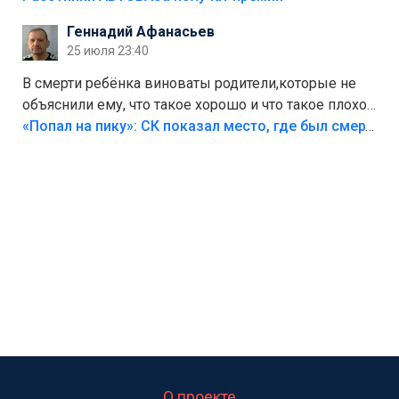
Геннадий Афанасьев
25 июля 23:40
В смерти ребёнка виноваты родители,которые не
объяснили ему, что такое хорошо и что такое плохо!
Лезть через такой забор,верх безумия,есть же
«Попал на пику»: СК показал место, где был смертельно травмирован ребенок в Тольятти
калитка,ворота! Жалко ребёнка,но он сам выбрал
свою судьбу.
О проекте