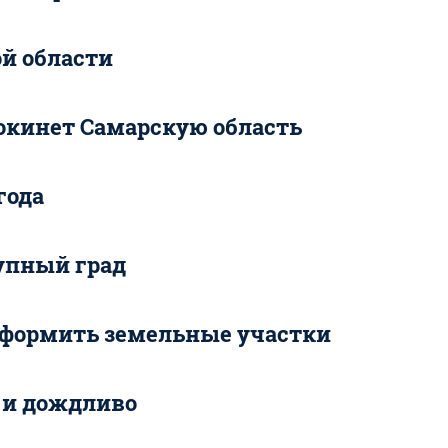
ой области
окинет Самарскую область
года
упный град
оформить земельные участки
о и дождливо