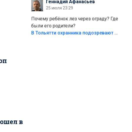
Геннадий Афанасьев
безумия,есть же калитка,ворота!
25 июля 23:29
Жалко ребёнка,но он сам выбрал свою
судьбу.
Почему ребёнок лез через ограду? Где
были его родители?
В Тольятти охранника подозревают в причинении смерти ребенку
оп
пошел в