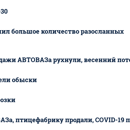
+30
нил большое количество разосланных
одажи АВТОВАЗа рухнули, весенний пот
вели обыски
розки
За, птицефабрику продали, COVID-19 