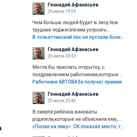
Геннадий Афанасьев
плитки не хватило,т.к.осенью и зимой
29 июля 19:59
лежала в парке и испортилась.Да
еще,видимо,часть украли.
Чем больше людей будет в лесу,тем
труднее поджигателям устроить
пожар.Тех кто разводит костры,тех
В тольяттинский лес не пустили более тысячи автомобилей
надо безбожно штрафовать.Камер
Геннадий Афанасьев
полно стоит,почему водители всё
25 июля 23:43
равно едут в лес? Штрафы мизерные.
Могли бы прислать открытку, с
поздравлением работникам,которые
больше сорока лет отработали на
Работники АВТОВАЗа получат премии
предприятии.
Геннадий Афанасьев
25 июля 23:40
В смерти ребёнка виноваты
родители,которые не объяснили ему,
а
что такое хорошо и что такое плохо!
«Попал на пику»: СК показал место, где был смертельно травмирован ребенок в Тольятти
Лезть через такой забор,верх