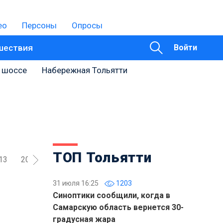
ео
Персоны
Опросы
шествия
Войти
 шоссе
Набережная Тольятти
ТОП Тольятти
13
2012
2011
2010
2009
2008
2007
200
31 июля 16:25
1203
Синоптики сообщили, когда в
Самарскую область вернется 30-
градусная жара