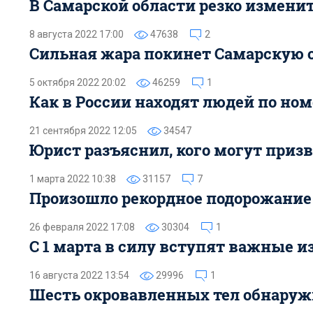
В Самарской области резко изменит
8 августа 2022 17:00
47638
2
Сильная жара покинет Самарскую 
5 октября 2022 20:02
46259
1
Как в России находят людей по ном
21 сентября 2022 12:05
34547
Юрист разъяснил, кого могут приз
1 марта 2022 10:38
31157
7
Произошло рекордное подорожани
26 февраля 2022 17:08
30304
1
С 1 марта в силу вступят важные 
16 августа 2022 13:54
29996
1
Шесть окровавленных тел обнаруж