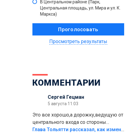
В Центральном районе (Парк,
Центральная площадь, ул. Мира и ул. К.
Маркса)
Просмотреть результаты
КОММЕНТАРИИ
Сергей Гецман
5 августа 11:03
Это все хорошо,а дорожку,ведущую от
центрального входа со стороны
кафе"Мираж" к аттракционам слабо
Глава Тольятти рассказал, как изменится парк Центрального района
доделать?А то бордюры положили,а