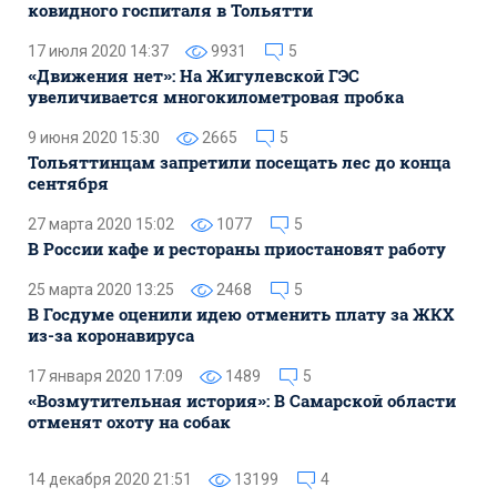
ковидного госпиталя в Тольятти
17 июля 2020 14:37
9931
5
«Движения нет»: На Жигулевской ГЭС
увеличивается многокилометровая пробка
9 июня 2020 15:30
2665
5
Тольяттинцам запретили посещать лес до конца
сентября
27 марта 2020 15:02
1077
5
В России кафе и рестораны приостановят работу
25 марта 2020 13:25
2468
5
В Госдуме оценили идею отменить плату за ЖКХ
из-за коронавируса
17 января 2020 17:09
1489
5
«Возмутительная история»: В Самарской области
отменят охоту на собак
14 декабря 2020 21:51
13199
4