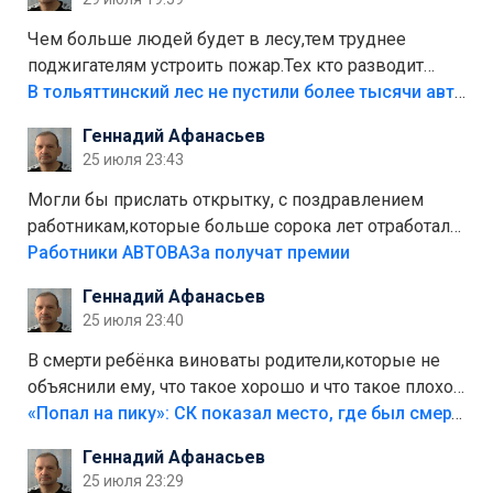
украли.
Чем больше людей будет в лесу,тем труднее
поджигателям устроить пожар.Тех кто разводит
костры,тех надо безбожно штрафовать.Камер полно
В тольяттинский лес не пустили более тысячи автомобилей
стоит,почему водители всё равно едут в лес?
Геннадий Афанасьев
Штрафы мизерные.
25 июля 23:43
Могли бы прислать открытку, с поздравлением
работникам,которые больше сорока лет отработали
на предприятии.
Работники АВТОВАЗа получат премии
Геннадий Афанасьев
25 июля 23:40
В смерти ребёнка виноваты родители,которые не
объяснили ему, что такое хорошо и что такое плохо!
Лезть через такой забор,верх безумия,есть же
«Попал на пику»: СК показал место, где был смертельно травмирован ребенок в Тольятти
калитка,ворота! Жалко ребёнка,но он сам выбрал
Геннадий Афанасьев
свою судьбу.
25 июля 23:29