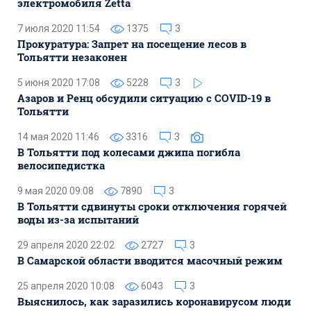
электромобиля Zetta
7 июля 2020 11:54
1375
3
Прокуратура: Запрет на посещение лесов в
Тольятти незаконен
5 июня 2020 17:08
5228
3
Азаров и Ренц обсудили ситуацию с COVID-19 в
Тольятти
14 мая 2020 11:46
3316
3
В Тольятти под колесами джипа погибла
велосипедистка
9 мая 2020 09:08
7890
3
В Тольятти сдвинуты сроки отключения горячей
воды из-за испытаний
29 апреля 2020 22:02
2727
3
В Самарской области вводится масочный режим
25 апреля 2020 10:08
6043
3
Выяснилось, как заразились коронавирусом люди