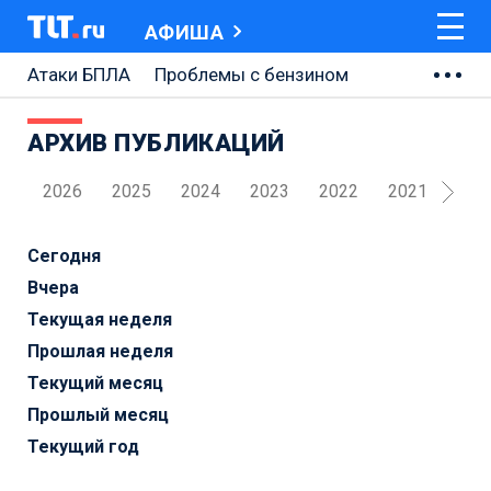
АФИША
Атаки БПЛА
Проблемы с бензином
АВТОВАЗ
АРХИВ ПУБЛИКАЦИЙ
Ремонт Центральной площади
2026
2025
2024
2023
2022
2021
202
Ремонт Обводного шоссе
Набережная Тольятти
Сегодня
Вчера
Неделя Тольятти
Текущая неделя
Прошлая неделя
Текущий месяц
Прошлый месяц
Текущий год