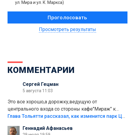
ул. Мира и ул. К. Маркса)
Просмотреть результаты
КОММЕНТАРИИ
Сергей Гецман
5 августа 11:03
Это все хорошо,а дорожку,ведущую от
центрального входа со стороны кафе"Мираж" к
аттракционам слабо доделать?А то бордюры
Глава Тольятти рассказал, как изменится парк Центрального района
положили,а плитки не хватило,т.к.осенью и зимой
Геннадий Афанасьев
лежала в парке и испортилась.Да еще,видимо,часть
29 июля 19:59