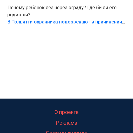
Почему ребёнок лез через ограду? Где были его
родители?
В Тольятти охранника подозревают в причинении смерти ребенку
О проекте
Реклама